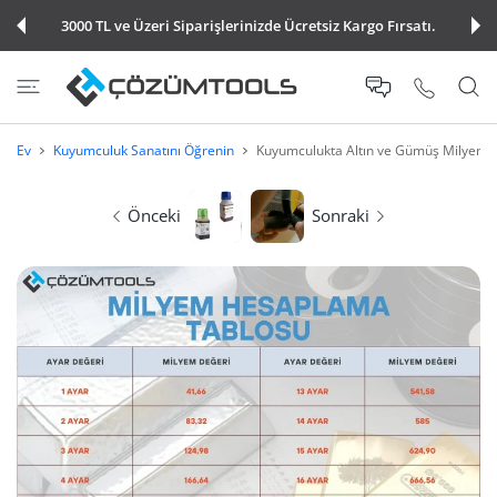
E ATLA
3000 TL ve Üzeri Siparişlerinizde Ücretsiz Kargo Fırsatı.
Ev
Kuyumculuk Sanatını Öğrenin
Kuyumculukta Altın ve Gümüş Milyem H
Önceki
Sonraki