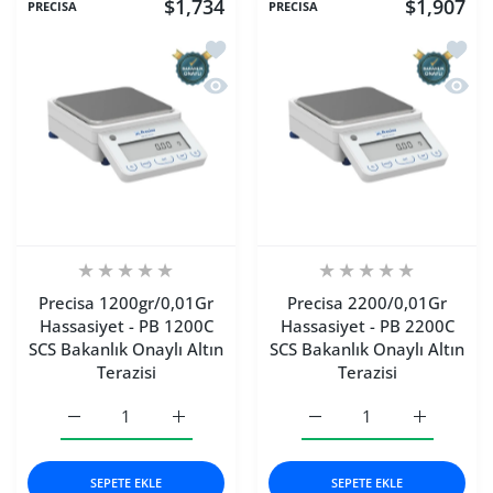
$1,734
$1,907
PRECISA
PRECISA
İstek listesine ekle Precisa 1200gr/0,
İstek 
Hızlı Görünüm Precisa 1200gr/0,01Gr H
Hızlı 
Precisa 1200gr/0,01Gr
Precisa 2200/0,01Gr
Hassasiyet - PB 1200C
Hassasiyet - PB 2200C
SCS Bakanlık Onaylı Altın
SCS Bakanlık Onaylı Altın
Terazisi
Terazisi
Precisa 1200gr/0,01Gr Hassasiyet - PB 1200C SCS Bakanlık 
Precisa 1200gr/0,01Gr Hassasiyet - PB 1200C
Precisa 2200/0,01Gr Hass
Precisa 22
SEPETE EKLE
SEPETE EKLE