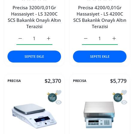
Precisa 3200/0,01Gr
Precisa 4200/0,01Gr
Hassasiyet - LS 3200C
Hassasiyet - LS 4200C
SCS Bakanlık Onaylı Altın
SCS Bakanlık Onaylı Altın
Terazisi
Terazisi
Precisa 3200/0,01Gr Hassasiyet - LS 3200C SCS Bakanlık On
Precisa 3200/0,01Gr Hassasiyet - LS 3200C S
Precisa 4200/0,01Gr Hassa
Precisa 42
SEPETE EKLE
SEPETE EKLE
$2,370
$5,779
PRECISA
PRECISA
İstek listesine ekle Precisa 6200/0,01
İstek 
Hızlı Görünüm Precisa 6200/0,01Gr Has
Hızlı 