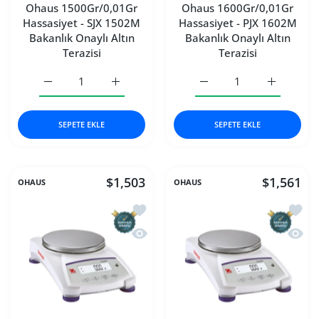
Ohaus 1500Gr/0,01Gr
Ohaus 1600Gr/0,01Gr
Hassasiyet - SJX 1502M
Hassasiyet - PJX 1602M
Bakanlık Onaylı Altın
Bakanlık Onaylı Altın
Terazisi
Terazisi
Ohaus 1500Gr/0,01Gr Hassasiyet - SJX 1502M Bakanlık Onay
Ohaus 1500Gr/0,01Gr Hassasiyet - SJX 1502M
Ohaus 1600Gr/0,01Gr Hass
Ohaus 1600
SEPETE EKLE
SEPETE EKLE
$1,503
$1,561
OHAUS
OHAUS
İstek listesine ekle Ohaus 2200Gr/0,01
İstek 
Hızlı Görünüm Ohaus 2200Gr/0,01Gr Ha
Hızlı 