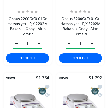
Ohaus 2200Gr/0,01Gr
Ohaus 3200Gr/0,01Gr
Hassasiyet - PJX 2202M
Hassasiyet - PJX 3202M
Bakanlık Onaylı Altın
Bakanlık Onaylı Altın
Terazisi
Terazisi
Ohaus 2200Gr/0,01Gr Hassasiyet - PJX 2202M Bakanlık Onay
Ohaus 2200Gr/0,01Gr Hassasiyet - PJX 2202M
Ohaus 3200Gr/0,01Gr Hass
Ohaus 3200
SEPETE EKLE
SEPETE EKLE
$1,734
$1,792
OHAUS
OHAUS
İstek listesine ekle Ohaus 4200Gr/0,01
İstek 
Hızlı Görünüm Ohaus 4200Gr/0,01Gr Ha
Hızlı 