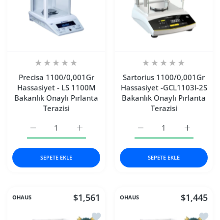
Precisa 1100/0,001Gr
Sartorius 1100/0,001Gr
Hassasiyet - LS 1100M
Hassasiyet -GCL1103I-2S
Bakanlık Onaylı Pırlanta
Bakanlık Onaylı Pırlanta
Terazisi
Terazisi
Precisa 1100/0,001Gr Hassasiyet - LS 1100M Bakanlık Onayl
Precisa 1100/0,001Gr Hassasiyet - LS 1100M 
Sartorius 1100/0,001Gr H
Sartorius 
SEPETE EKLE
SEPETE EKLE
$1,561
$1,445
OHAUS
OHAUS
İstek listesine ekle Ohaus 1200/0,001
İstek 