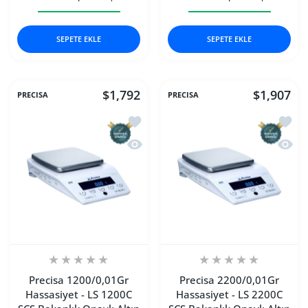
Precisa 3200/0,01Gr Hassasiyet - PB 3200C SCS Bakanlık On
Precisa 3200/0,01Gr Hassasiyet - PB 3200C S
Precisa 4200/0,01Gr Hass
Precisa 42
SEPETE EKLE
SEPETE EKLE
$1,792
$1,907
PRECISA
PRECISA
İstek listesine ekle Precisa 1200/0,01
İstek 
Hızlı Görünüm Precisa 1200/0,01Gr Has
Hızlı 
Precisa 1200/0,01Gr
Precisa 2200/0,01Gr
Hassasiyet - LS 1200C
Hassasiyet - LS 2200C