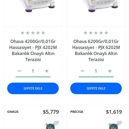
Ohaus 4200Gr/0,01Gr
Ohaus 6200Gr/0,01Gr
Hassasiyet - PJX 4202M
Hassasiyet - PJX 6202M
Bakanlık Onaylı Altın
Bakanlık Onaylı Altın
Terazisi
Terazisi
Ohaus 4200Gr/0,01Gr Hassasiyet - PJX 4202M Bakanlık Onay
Ohaus 4200Gr/0,01Gr Hassasiyet - PJX 4202M
Ohaus 6200Gr/0,01Gr Hass
Ohaus 6200
SEPETE EKLE
SEPETE EKLE
$5,779
$1,619
OHAUS
PRECISA
İstek listesine ekle Ohaus 10200Gr/0,
İstek 