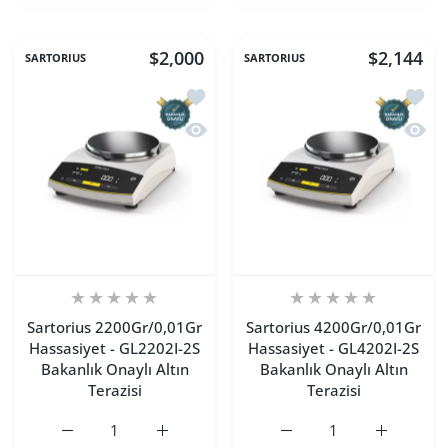
$2,000
$2,144
SARTORIUS
SARTORIUS
İstek listesine ekle Sartorius 2200Gr/
İstek 
Hızlı Görünüm Sartorius 2200Gr/0,01Gr
Hızlı 
Sartorius 2200Gr/0,01Gr
Sartorius 4200Gr/0,01Gr
Hassasiyet - GL2202I-2S
Hassasiyet - GL4202I-2S
Bakanlık Onaylı Altın
Bakanlık Onaylı Altın
Terazisi
Terazisi
Sartorius 2200Gr/0,01Gr Hassasiyet - GL2202I-2S Bakanlık 
Sartorius 2200Gr/0,01Gr Hassasiyet - GL2202
Sartorius 4200Gr/0,01Gr 
Sartorius 