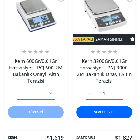
SÜPER INDIRIM
36% KAPALI
ZAMAN SINIRLI!
SÜPER IND
Kern 600Gr/0,01Gr
Kern 3200Gr/0,01Gr
Hassasiyet - PCJ 600-2M
Hassasiyet - PNJ 3000-
Bakanlık Onaylı Altın
2M Bakanlık Onaylı Altın
Terazisi
Terazisi
Kern 600Gr/0,01Gr Hassasiyet - PCJ 600-2M Bakanlık Onaylı
Kern 600Gr/0,01Gr Hassasiyet - PCJ 600-2M B
Kern 3200Gr/0,01Gr Hassa
Kern 3200G
TÜKENDI
SEPETE EKLE
$1,619
$1,827
KERN
SARTORIUS