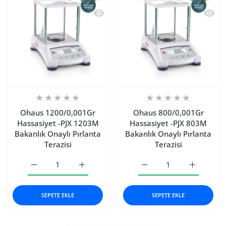
Hızlı Görünüm Ohaus 1200/0,001Gr Has
Hızlı 
Ohaus 1200/0,001Gr
Ohaus 800/0,001Gr
Hassasiyet -PJX 1203M
Hassasiyet -PJX 803M
Bakanlık Onaylı Pırlanta
Bakanlık Onaylı Pırlanta
Terazisi
Terazisi
Ohaus 1200/0,001Gr Hassasiyet -PJX 1203M Bakanlık Onaylı
Ohaus 1200/0,001Gr Hassasiyet -PJX 1203M B
Ohaus 800/0,001Gr Hassas
Ohaus 800/
SEPETE EKLE
SEPETE EKLE