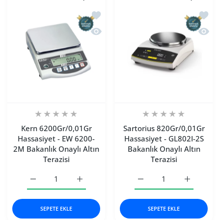
İstek listesine ekle Kern 6200Gr/0,01G
İstek 
Hızlı Görünüm Kern 6200Gr/0,01Gr Has
Hızlı 
Kern 6200Gr/0,01Gr
Sartorius 820Gr/0,01Gr
Hassasiyet - EW 6200-
Hassasiyet - GL802I-2S
2M Bakanlık Onaylı Altın
Bakanlık Onaylı Altın
Terazisi
Terazisi
Kern 6200Gr/0,01Gr Hassasiyet - EW 6200-2M Bakanlık Onay
Kern 6200Gr/0,01Gr Hassasiyet - EW 6200-2M
Sartorius 820Gr/0,01Gr Ha
Sartorius 
SEPETE EKLE
SEPETE EKLE