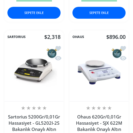
SEPETE EKLE
SEPETE EKLE
$2,318
$896.00
SARTORIUS
OHAUS
İstek listesine ekle Sartorius 5200Gr/
İstek 
Hızlı Görünüm Sartorius 5200Gr/0,01Gr
Hızlı 
Sartorius 5200Gr/0,01Gr
Ohaus 620Gr/0,01Gr
Hassasiyet - GL5202I-2S
Hassasiyet - SJX 622M
Bakanlık Onaylı Altın
Bakanlık Onaylı Altın