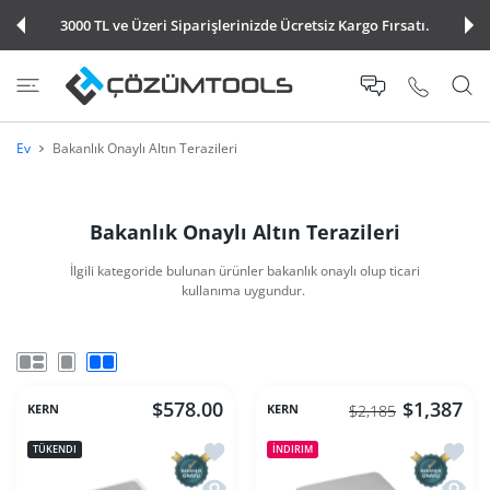
E ATLA
3000 TL ve Üzeri Siparişlerinizde Ücretsiz Kargo Fırsatı.
Ev
Bakanlık Onaylı Altın Terazileri
Bakanlık Onaylı Altın Terazileri
İlgili kategoride bulunan ürünler bakanlık onaylı olup ticari
kullanıma uygundur.
$578.00
$1,387
KERN
KERN
$2,185
İstek listesine ekle Kern 600Gr/0,01Gr
İstek 
TÜKENDI
İNDIRIM
Hızlı Görünüm Kern 600Gr/0,01Gr Hassa
Hızlı 