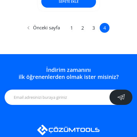
SEPETE EKLE
Önceki sayfa
1
2
3
4
İndirim zamanını
ilk öğrenenlerden olmak ister misiniz?