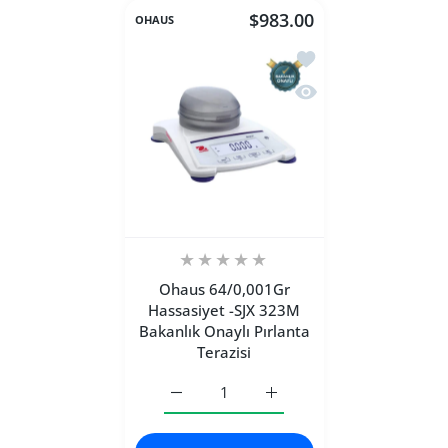
$983.00
OHAUS
İstek listesine ekle O
Hızlı Görünüm Ohaus 6
Ohaus 64/0,001Gr
Hassasiyet -SJX 323M
Bakanlık Onaylı Pırlanta
Terazisi
Ohaus 64/0,001Gr Hassasiyet -SJX 323M Ba
Ohaus 64/0,001Gr Hassasiye