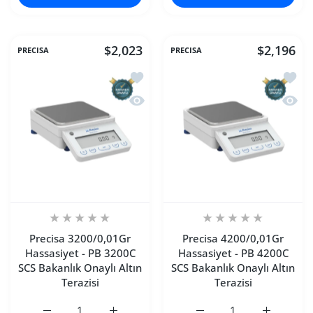
$2,023
$2,196
PRECISA
PRECISA
İstek listesine ekle Precisa 3200/0,01
İstek 
Hızlı Görünüm Precisa 3200/0,01Gr Has
Hızlı 
Precisa 3200/0,01Gr
Precisa 4200/0,01Gr
Hassasiyet - PB 3200C
Hassasiyet - PB 4200C
SCS Bakanlık Onaylı Altın
SCS Bakanlık Onaylı Altın
Terazisi
Terazisi