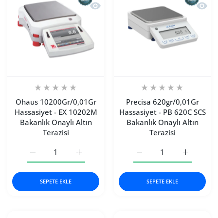
Hızlı Görünüm Ohaus 10200Gr/0,01Gr H
Hızlı 
Ohaus 10200Gr/0,01Gr
Precisa 620gr/0,01Gr
Hassasiyet - EX 10202M
Hassasiyet - PB 620C SCS
Bakanlık Onaylı Altın
Bakanlık Onaylı Altın
Terazisi
Terazisi
Ohaus 10200Gr/0,01Gr Hassasiyet - EX 10202M Bakanlık Ona
Ohaus 10200Gr/0,01Gr Hassasiyet - EX 10202
Precisa 620gr/0,01Gr Hass
Precisa 62
SEPETE EKLE
SEPETE EKLE