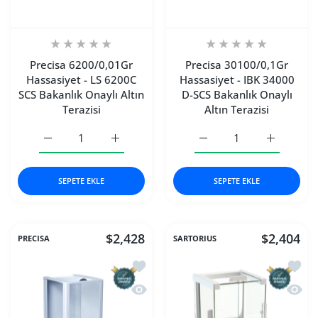
Precisa 6200/0,01Gr
Precisa 30100/0,1Gr
Hassasiyet - LS 6200C
Hassasiyet - IBK 34000
SCS Bakanlık Onaylı Altın
D-SCS Bakanlık Onaylı
Terazisi
Altın Terazisi
Precisa 6200/0,01Gr Hassasiyet - LS 6200C SCS Bakanlık On
Precisa 6200/0,01Gr Hassasiyet - LS 6200C S
Precisa 30100/0,1Gr Hass
Precisa 30
SEPETE EKLE
SEPETE EKLE
$2,428
$2,404
PRECISA
SARTORIUS
İstek listesine ekle Precisa 1100/0,00
İstek 
Hızlı Görünüm Precisa 1100/0,001Gr Ha
Hızlı 