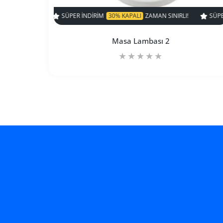
SÜPER INDIRIM
30% KAPALI
ZAMAN SINIRLI!
SÜPER INDI
Masa Lambası 2
Masa Lambası 2 Default Title içi
Masa Lambası 2 Def
TÜKENDI