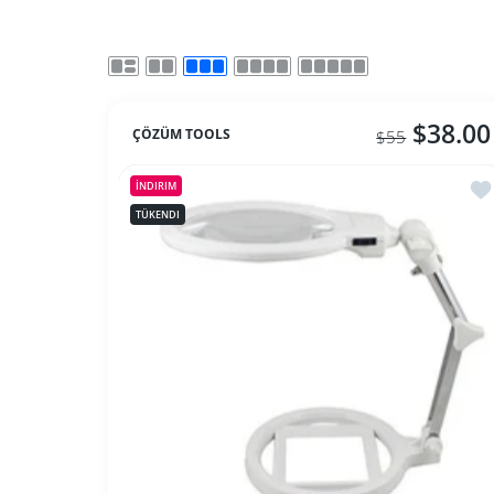
$38.00
ÇÖZÜM TOOLS
$55
İst
İNDIRIM
TÜKENDI