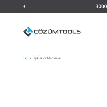
E ATLA
3000 
Ev
Işıklar ve Mercekler