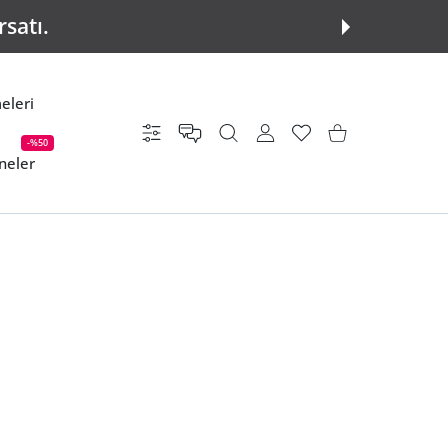
rsatı.
eleri
Ayarlar
KULLANICI HESABI
istek listesi
Alışveriş Sepeti
-%50
neler