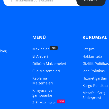
ABONE OL
MENÜ
KURUMSAL
Yeni
Makineler
İletişim
tiyaç
El Aletleri
Hakkımızda
.
Döküm Malzemeleri
Gizlilik Politikas
Cila Malzemeleri
İade Politikası
Kaplama
Hizmet Şartları
Malzemeleri
Kargo Politikası
Kimyasal ve
Mesafeli Satış
Şampuanlar
Sözleşmesi
-%50
2.El Makineler