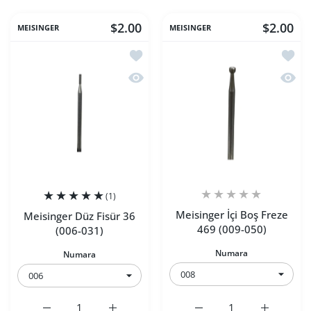
$2.00
$2.00
MEISINGER
MEISINGER
İstek listesine ekle Meisinger Düz Fisü
İstek 
Hızlı Görünüm Meisinger Düz Fisür 36
Hızlı 
(1)
Meisinger İçi Boş Freze
Meisinger Düz Fisür 36
469 (009-050)
(006-031)
Numara
Numara