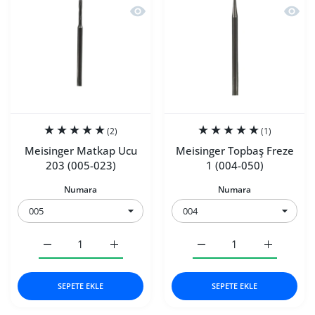
Hızlı Görünüm Meisinger Matkap Ucu 
Hızlı 
(2)
(1)
Meisinger Matkap Ucu
Meisinger Topbaş Freze
203 (005-023)
1 (004-050)
Numara
Numara
Meisinger Matkap Ucu 203 (005-023) 005 için adedi artı
Meisinger Matkap Ucu 203 (005-023) 005 iç
Meisinger Topbaş Freze 1
Meisinger 
SEPETE EKLE
SEPETE EKLE