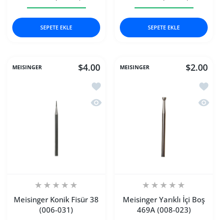
Meisinger Düz Fisür 36 (006-031) 006 için adedi artırın
Meisinger Düz Fisür 36 (006-031) 006 için 
Meisinger İçi Boş Freze 
Meisinger 
SEPETE EKLE
SEPETE EKLE
$4.00
$2.00
MEISINGER
MEISINGER
İstek listesine ekle Meisinger Konik Fi
İstek 
Hızlı Görünüm Meisinger Konik Fisür 
Hızlı 
Meisinger Konik Fisür 38
Meisinger Yarıklı İçi Boş
(006-031)
469A (008-023)