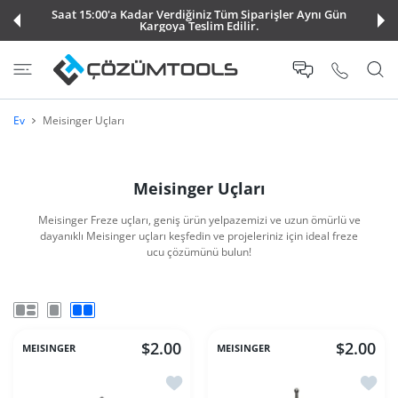
Saat 15:00'a Kadar Verdiğiniz Tüm Siparişler Aynı Gün
E ATLA
Kargoya Teslim Edilir.
Ev
Meisinger Uçları
Meisinger Uçları
Meisinger Freze uçları, geniş ürün yelpazemizi ve uzun ömürlü ve
dayanıklı Meisinger uçları keşfedin ve projeleriniz için ideal freze
ucu çözümünü bulun!
$2.00
$2.00
MEISINGER
MEISINGER
İstek listesine ekle Meisinger Matkap
İstek 