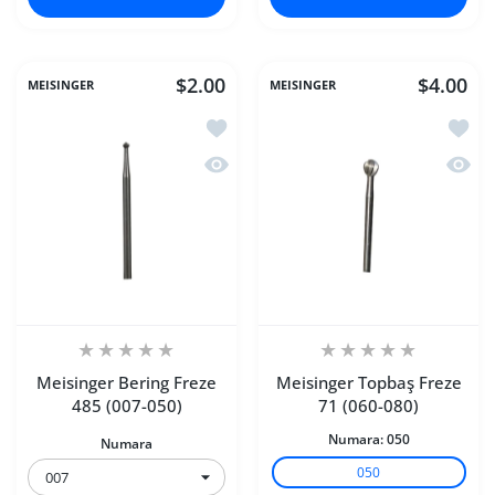
$2.00
$4.00
MEISINGER
MEISINGER
İstek listesine ekle Meisinger Bering 
İstek 
Hızlı Görünüm Meisinger Bering Freze
Hızlı 
Meisinger Bering Freze
Meisinger Topbaş Freze
485 (007-050)
71 (060-080)
Numara:
050
Numara
050