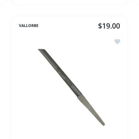
$19.00
VALLORBE
İstek listes
tırın
0 için adedi artırın
Sarı Çapla Kalem 2 için adedi artırın
Sarı Çapla Kalem 2 için ade
SEPETE EKLE