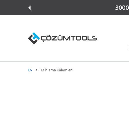
E ATLA
3000 
Ev
Mıhlama Kalemleri