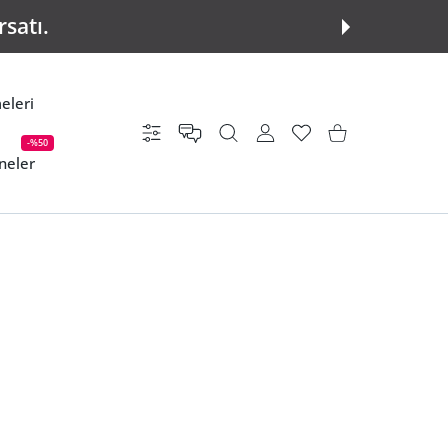
rsatı.
eleri
Ayarlar
KULLANICI HESABI
istek listesi
Alışveriş Sepeti
-%50
neler