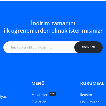
Beyaz Engela 0 için adedi artırın
Beyaz Engela 0 için adedi a
SEPETE EKLE
İndirim zamanını
ilk öğrenenlerden olmak ister misiniz?
ABONE OL
MENÜ
KURUMSAL
Yeni
Makineler
İletişim
tiyaç
El Aletleri
Hakkımızda
.