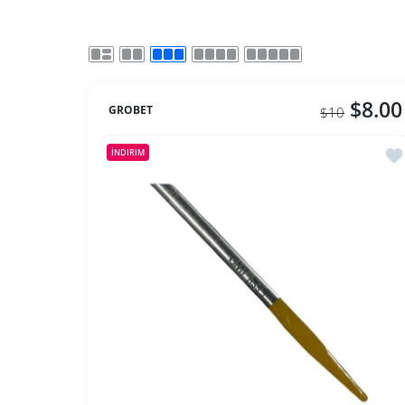
$8.00
GROBET
$10
İst
İNDIRIM