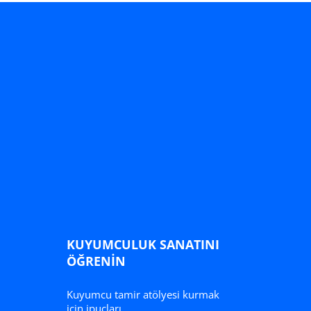
rtırın
KUYUMCULUK SANATINI
ÖĞRENIN
Kuyumcu tamir atölyesi kurmak
için ipuçları