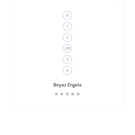
0
1
2
2/0
3
4
Beyaz Engela