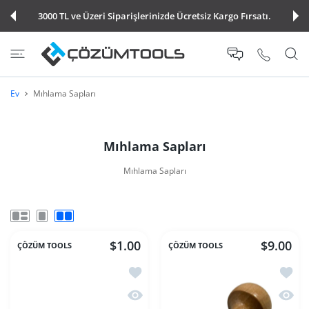
E ATLA
3000 TL ve Üzeri Siparişlerinizde Ücretsiz Kargo Fırsatı.
Ev
Mıhlama Sapları
Mıhlama Sapları
Mıhlama Sapları
$1.00
$9.00
ÇÖZÜM TOOLS
ÇÖZÜM TOOLS
İstek listesine ekle Engela Sapları
İstek l
Hızlı Görünüm Engela Sapları
Hızlı 