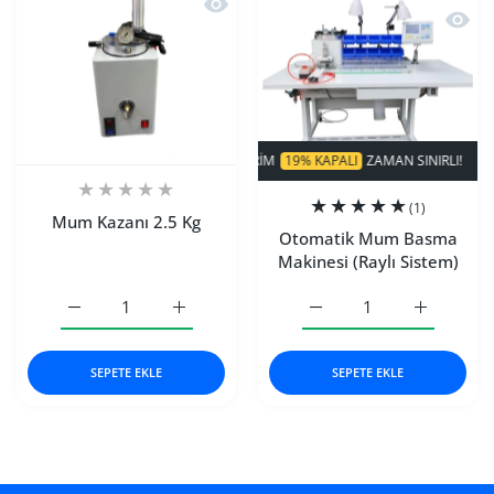
Hızlı Görünüm Mum Kazanı 2.5 Kg
Hızlı
SÜPER INDIRIM
19% KAPALI
ZAMAN SINIRLI!
(1)
Mum Kazanı 2.5 Kg
Otomatik Mum Basma
Makinesi (Raylı Sistem)
Mum Kazanı 2.5 Kg Default Title için adedi artırın
Mum Kazanı 2.5 Kg Default Title için adedi 
Otomatik Mum Basma Makin
Otomatik M
SEPETE EKLE
SEPETE EKLE