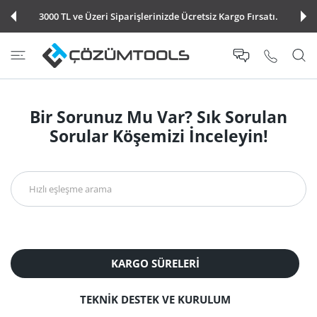
E ATLA
3000 TL ve Üzeri Siparişlerinizde Ücretsiz Kargo Fırsatı.
Bir Sorunuz Mu Var? Sık Sorulan
Sorular Köşemizi İnceleyin!
KARGO SÜRELERI
TEKNİK DESTEK VE KURULUM