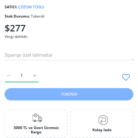
SATICI:
ÇÖZÜM TOOLS
Stok Durumu:
Tükendi
$277
Vergi dahildir.
2.El Alex Makine Ultrasonik Yıkama Makinesi 10 Lt Default Title
2.El Alex Makine Ultrasonik Yıkama Makinesi 10 Lt D
TÜKENDI
3000 TL ve Üzeri Ücretsiz
Kolay İade
Kargo