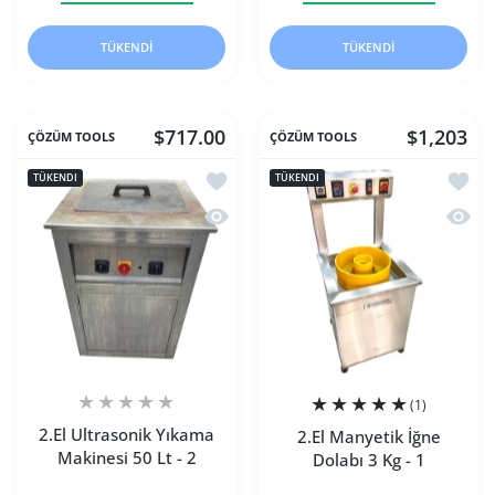
TÜKENDI
TÜKENDI
$717.00
$1,203
ÇÖZÜM TOOLS
ÇÖZÜM TOOLS
İstek listesine ekle 2.El Ultrasonik Yık
İstek 
TÜKENDI
TÜKENDI
Hızlı Görünüm 2.El Ultrasonik Yıkama 
Hızlı 
(1)
2.El Ultrasonik Yıkama
2.El Manyetik İğne
Makinesi 50 Lt - 2
Dolabı 3 Kg - 1