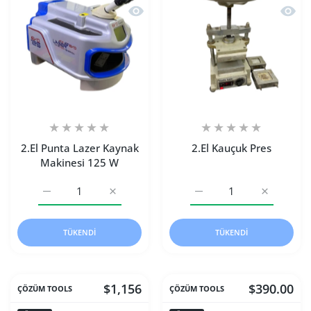
Hızlı Görünüm 2.El Punta Lazer Kayn
Hızlı 
2.El Punta Lazer Kaynak
2.El Kauçuk Pres
Makinesi 125 W
2.El Punta Lazer Kaynak Makinesi 125 W Default Title için
2.El Punta Lazer Kaynak Makinesi 125 W Defa
2.El Kauçuk Pres Default T
2.El Kauçuk
TÜKENDI
TÜKENDI
$1,156
$390.00
ÇÖZÜM TOOLS
ÇÖZÜM TOOLS