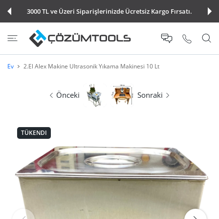
E ATLA
3000 TL ve Üzeri Siparişlerinizde Ücretsiz Kargo Fırsatı.
Ev
2.El Alex Makine Ultrasonik Yıkama Makinesi 10 Lt
Önceki
Sonraki
TÜKENDI