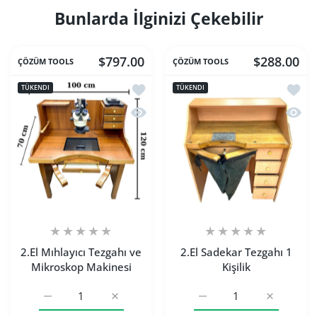
Bunlarda İlginizi Çekebilir
$797.00
$288.00
ÇÖZÜM TOOLS
ÇÖZÜM TOOLS
İstek listesine ekle 2.El Mıhlayıcı Tez
İstek l
TÜKENDI
TÜKENDI
Hızlı Görünüm 2.El Mıhlayıcı Tezgahı 
Hızlı 
2.El Mıhlayıcı Tezgahı ve
2.El Sadekar Tezgahı 1
Mikroskop Makinesi
Kişilik
2.El Mıhlayıcı Tezgahı ve Mikroskop Makinesi Default Title
2.El Mıhlayıcı Tezgahı ve Mikroskop Makinesi
2.El Sadekar Tezgahı 1 Kiş
2.El Sadeka