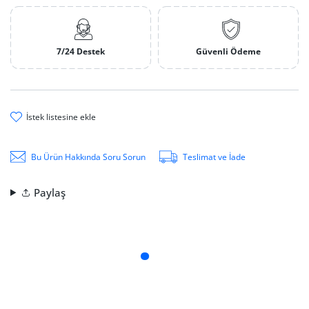
7/24 Destek
Güvenli Ödeme
i̇stek li̇stesi̇ne ekle
Bu Ürün Hakkında Soru Sorun
Teslimat ve İade
Paylaş