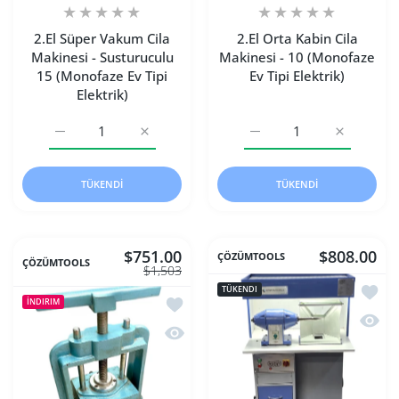
2.El Süper Vakum Cila
2.El Orta Kabin Cila
Makinesi - Susturuculu
Makinesi - 10 (Monofaze
15 (Monofaze Ev Tipi
Ev Tipi Elektrik)
Elektrik)
2.El Süper Vakum Cila Makinesi - Susturuculu 15 (Monofaze 
2.El Süper Vakum Cila Makinesi - Susturucul
2.El Orta Kabin Cila Makin
2.El Orta K
TÜKENDI
TÜKENDI
$751.00
$808.00
ÇÖZÜMTOOLS
ÇÖZÜMTOOLS
$1,503
İstek l
TÜKENDI
İstek listesine ekle 2.El Amerikan Kauç
İNDIRIM
Hızlı 
Hızlı Görünüm 2.El Amerikan Kauçuk 