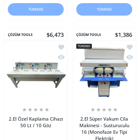
TÜKENDI
TÜKENDI
$6,473
$1,386
ÇÖZÜM TOOLS
ÇÖZÜM TOOLS
İstek listesine ekle 2.El Özel Kaplama 
İstek 
TÜKENDI
Hızlı Görünüm 2.El Özel Kaplama Cihaz
Hızlı 
2.El Özel Kaplama Cihazı
2.El Süper Vakum Cila
50 Lt / 10 Göz
Makinesi - Susturuculu
16 (Monofaze Ev Tipi
Elektrik)