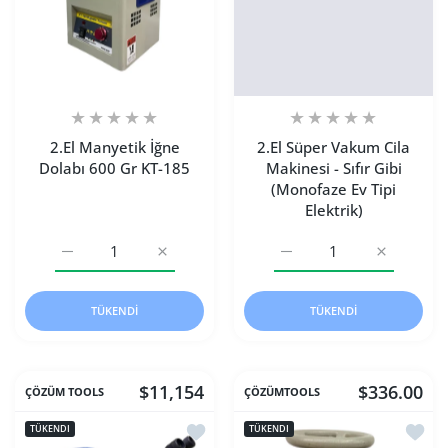
2.El Manyetik İğne
2.El Süper Vakum Cila
Dolabı 600 Gr KT-185
Makinesi - Sıfır Gibi
(Monofaze Ev Tipi
Elektrik)
2.El Manyetik İğne Dolabı 600 Gr KT-185 Default Title içi
2.El Manyetik İğne Dolabı 600 Gr KT-185 Def
2.El Süper Vakum Cila Maki
2.El Süper 
TÜKENDI
TÜKENDI
$11,154
$336.00
ÇÖZÜM TOOLS
ÇÖZÜMTOOLS
İstek listesine ekle 2.El Punta Lazer 
İstek 
TÜKENDI
TÜKENDI