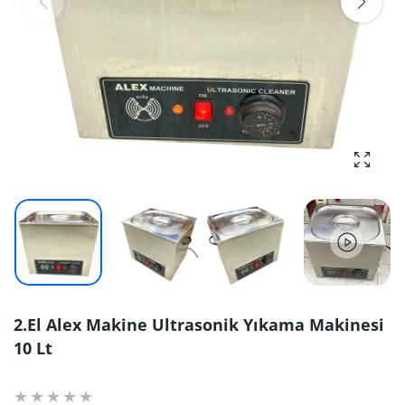
fotoğra
2.El Alex Makine Ultrasonik Yıkama Makinesi
10 Lt