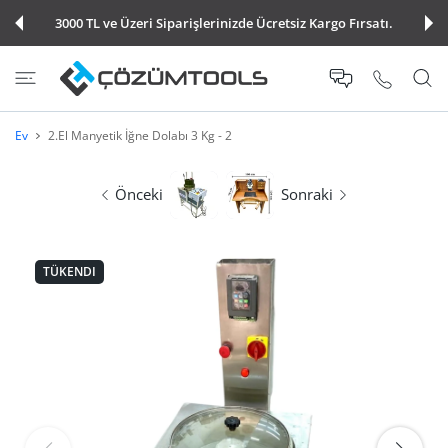
E ATLA
3000 TL ve Üzeri Siparişlerinizde Ücretsiz Kargo Fırsatı.
Ev
2.El Manyetik İğne Dolabı 3 Kg - 2
Önceki
Sonraki
TÜKENDI