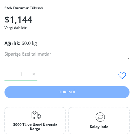
Stok Durumu:
Tükendi
$1,144
Vergi dahildir.
Ağırlık:
60.0 kg
2.El Manyetik İğne Dolabı 3 Kg - 2 Default Title için adedi artırı
2.El Manyetik İğne Dolabı 3 Kg - 2 Default Title içi
TÜKENDI
3000 TL ve Üzeri Ücretsiz
Kolay İade
Kargo