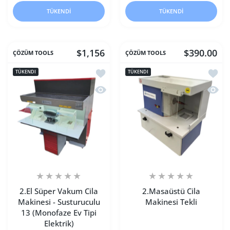
TÜKENDI
TÜKENDI
$1,156
$390.00
ÇÖZÜM TOOLS
ÇÖZÜM TOOLS
İstek listesine ekle 2.El Süper Vakum C
İstek 
TÜKENDI
TÜKENDI
Hızlı Görünüm 2.El Süper Vakum Cila M
Hızlı 
2.El Süper Vakum Cila
2.Masaüstü Cila
Makinesi - Susturuculu
Makinesi Tekli
13 (Monofaze Ev Tipi
Elektrik)