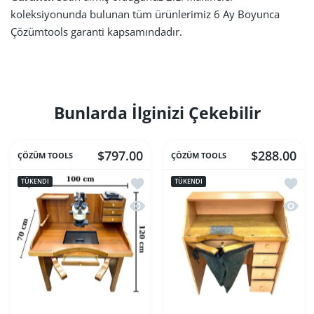
koleksiyonunda bulunan tüm ürünlerimiz 6 Ay Boyunca
Çözümtools garanti kapsamındadır.
Bunlarda İlginizi Çekebilir
$797.00
$288.00
ÇÖZÜM TOOLS
ÇÖZÜM TOOLS
İstek listesine ekle 2.El Mıhlayıcı Tez
İstek l
TÜKENDI
TÜKENDI
Hızlı Görünüm 2.El Mıhlayıcı Tezgahı 
Hızlı 