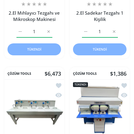
2.El Mıhlayıcı Tezgahı ve
2.El Sadekar Tezgahı 1
Mikroskop Makinesi
Kişilik
2.El Mıhlayıcı Tezgahı ve Mikroskop Makinesi Default Title
2.El Mıhlayıcı Tezgahı ve Mikroskop Makinesi
2.El Sadekar Tezgahı 1 Kiş
2.El Sadeka
TÜKENDI
TÜKENDI
$6,473
$1,386
ÇÖZÜM TOOLS
ÇÖZÜM TOOLS
İstek listesine ekle 2.El Özel Kaplama 
İstek 
TÜKENDI
Hızlı Görünüm 2.El Özel Kaplama Cihaz
Hızlı 