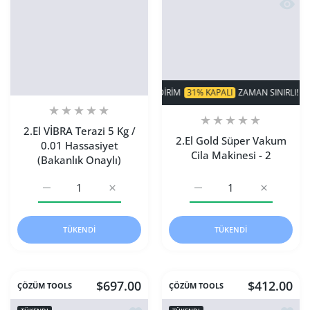
Hızlı 
SÜPER INDIRIM
31% KAPALI
ZAMAN SINIRLI!
SÜPER 
2.El VİBRA Terazi 5 Kg /
2.El Gold Süper Vakum
0.01 Hassasiyet
Cila Makinesi - 2
(Bakanlık Onaylı)
2.El VİBRA Terazi 5 Kg / 0.01 Hassasiyet (Bakanlık Onaylı) 
2.El VİBRA Terazi 5 Kg / 0.01 Hassasiyet (Ba
2.El Gold Süper Vakum Cil
2.El Gold S
TÜKENDI
TÜKENDI
$697.00
$412.00
ÇÖZÜM TOOLS
ÇÖZÜM TOOLS