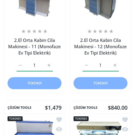
2.El Orta Kabin Cila
2.El Orta Kabin Cila
Makinesi - 11 (Monofaze
Makinesi - 12 (Monofaze
Ev Tipi Elektrik)
Ev Tipi Elektrik)
2.El Orta Kabin Cila Makinesi - 11 (Monofaze Ev Tipi Elektr
2.El Orta Kabin Cila Makinesi - 11 (Monofaze 
2.El Orta Kabin Cila Makin
2.El Orta K
TÜKENDI
TÜKENDI
$1,479
$840.00
ÇÖZÜM TOOLS
ÇÖZÜM TOOLS
İstek listesine ekle 2.El Süper Vakum C
İstek 
TÜKENDI
TÜKENDI
Hızlı Görünüm 2.El Süper Vakum Cila M
Hızlı 