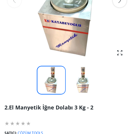
fotoğra
2.El Manyetik İğne Dolabı 3 Kg - 2
SATICI:
ÇÖZÜM TOOLS