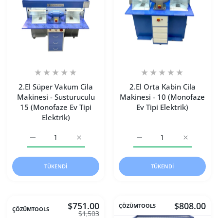
2.El Süper Vakum Cila
2.El Orta Kabin Cila
Makinesi - Susturuculu
Makinesi - 10 (Monofaze
15 (Monofaze Ev Tipi
Ev Tipi Elektrik)
Elektrik)
2.El Süper Vakum Cila Makinesi - Susturuculu 15 (Monofaze 
2.El Süper Vakum Cila Makinesi - Susturucul
2.El Orta Kabin Cila Makin
2.El Orta K
TÜKENDI
TÜKENDI
$751.00
$808.00
ÇÖZÜMTOOLS
ÇÖZÜMTOOLS
$1,503