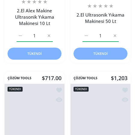
2.El Alex Makine
2.El Ultrasonik Yıkama
Ultrasonik Yıkama
Makinesi 50 Lt
Makinesi 10 Lt
2.El Alex Makine Ultrasonik Yıkama Makinesi 10 Lt Default
2.El Alex Makine Ultrasonik Yıkama Makinesi
2.El Ultrasonik Yıkama Ma
2.El Ultras
TÜKENDI
TÜKENDI
$717.00
$1,203
ÇÖZÜM TOOLS
ÇÖZÜM TOOLS
İstek listesine ekle 2.El Ultrasonik Yık
İstek 
TÜKENDI
TÜKENDI
Hızlı Görünüm 2.El Ultrasonik Yıkama 
Hızlı 