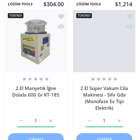
$304.00
$1,214
ÇÖZÜM TOOLS
ÇÖZÜM TOOLS
İstek listesine ekle 2.El Manyetik İğn
İstek 
TÜKENDI
TÜKENDI
Hızlı Görünüm 2.El Manyetik İğne Dol
Hızlı 
2.El Manyetik İğne
2.El Süper Vakum Cila
Dolabı 600 Gr KT-185
Makinesi - Sıfır Gibi
(Monofaze Ev Tipi
Elektrik)
2.El Manyetik İğne Dolabı 600 Gr KT-185 Default Title içi
2.El Manyetik İğne Dolabı 600 Gr KT-185 Def
2.El Süper Vakum Cila Maki
2.El Süper 
TÜKENDI
TÜKENDI