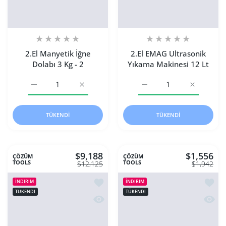
2.El Manyetik İğne
2.El EMAG Ultrasonik
Dolabı 3 Kg - 2
Yıkama Makinesi 12 Lt
2.El Manyetik İğne Dolabı 3 Kg - 2 Default Title için adedi
2.El Manyetik İğne Dolabı 3 Kg - 2 Default Ti
2.El EMAG Ultrasonik Yık
2.El EMAG 
TÜKENDI
TÜKENDI
$9,188
$1,556
ÇÖZÜM
ÇÖZÜM
TOOLS
TOOLS
$12,125
$1,942
İstek listesine ekle Otomatik Mum Bas
İstek 
İNDIRIM
İNDIRIM
TÜKENDI
TÜKENDI
Hızlı Görünüm Otomatik Mum Basma Ma
Hızlı 