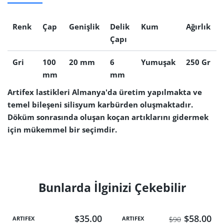
Renk
Çap
Genişlik
Delik
Kum
Ağırlık
Çapı
Gri
100
20 mm
6
Yumuşak
250 Gr
mm
mm
Artifex lastikleri Almanya'da üretim yapılmakta ve
temel bileşeni silisyum karbürden oluşmaktadır.
Döküm sonrasında oluşan koçan artıklarını gidermek
için mükemmel bir seçimdir.
Bunlarda İlginizi Çekebilir
$35.00
$58.00
ARTIFEX
ARTIFEX
$90