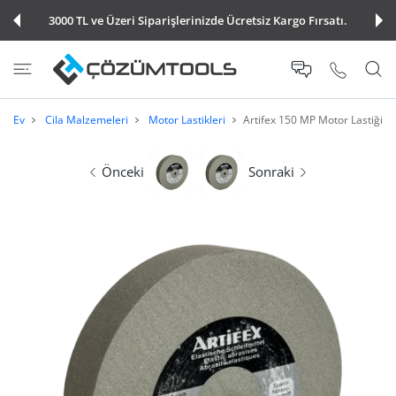
E ATLA
3000 TL ve Üzeri Siparişlerinizde Ücretsiz Kargo Fırsatı.
Ev
Cila Malzemeleri
Motor Lastikleri
Artifex 150 MP Motor Lastiği 
Önceki
Sonraki