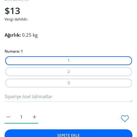
$13
Vergi dahildir.
Ağırlık:
0.25 kg
Numara:
1
1
2
3
Bahco Üçgen Eğe 1 için adedi artırın
Bahco Üçgen Eğe 1 için adedi artırın
SEPETE EKLE