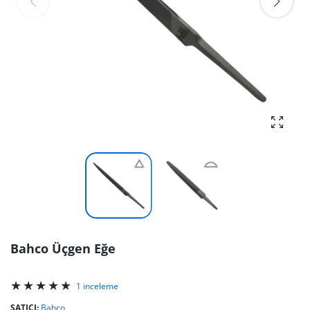
fotoğra
Bahco Üçgen Eğe
1 inceleme
SATICI:
Bahco