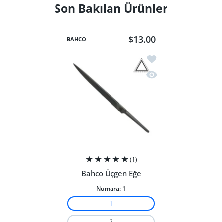
Son Bakılan Ürünler
$13.00
BAHCO
İstek listesine ekle B
Hızlı Görünüm Bahco 
(1)
Bahco Üçgen Eğe
Numara:
1
1
2