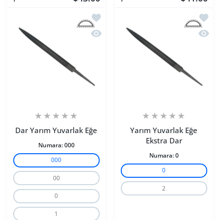
İstek listesine ekle Dar Yarım Yuvarlak
İstek 
Hızlı Görünüm Dar Yarım Yuvarlak Eğ
Hızlı 
Dar Yarım Yuvarlak Eğe
Yarım Yuvarlak Eğe
Ekstra Dar
Numara:
000
Numara:
0
000
0
00
2
0
1