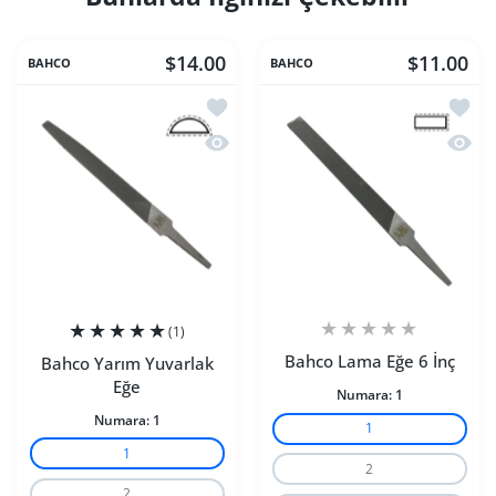
$14.00
$11.00
BAHCO
BAHCO
İstek listesine ekle Bahco Yarım Yuvar
İstek 
Hızlı Görünüm Bahco Yarım Yuvarlak 
Hızlı 
(1)
Bahco Lama Eğe 6 İnç
Bahco Yarım Yuvarlak
Eğe
Numara:
1
Numara:
1
1
1
2
2