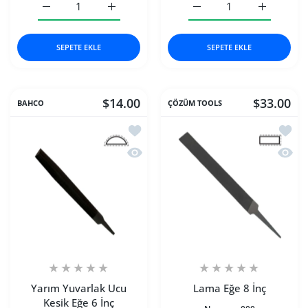
Bahco Yuvarlak Eğe 1 için adedi artırın
Bahco Yuvarlak Eğe 1 için adedi artırın
Bahco Üçgen Eğe 1 için a
Bahco Üçge
SEPETE EKLE
SEPETE EKLE
$14.00
$33.00
BAHCO
ÇÖZÜM TOOLS
İstek listesine ekle Yarım Yuvarlak Ucu
İstek 
Hızlı Görünüm Yarım Yuvarlak Ucu Kes
Hızlı 
Yarım Yuvarlak Ucu
Lama Eğe 8 İnç
Kesik Eğe 6 İnç