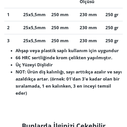
Ölçüsü
1
25x5,5mm
250 mm
230 mm
250 gr
2
25x5,5mm
250 mm
230 mm
250 gr
3
25x5,5mm
250 mm
230 mm
250 gr
Ahşap veya plastik saplı kullanım için uygundur
66 HRC sertliğinde krom çelikten yapılmıştır.
Üç Yüzeyi Dişlidir
NOT: Ürün diş kalınlığı, sayı arttıkça azalır ve sayı
azaldıkça artar. (örnek: 01'dan 3'e kadar olan bir
sıralamada, 1 en kalınken, 3 en inceyi temsil
eder)
Bunlarda İlginizi Çekebilir