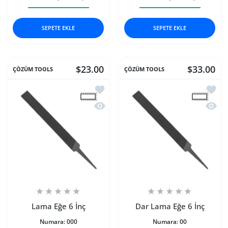
Üçgen Eğe 8 İnç 000 için adedi artırın
Üçgen Eğe 8 İnç 000 için adedi artırın
Üçgen Eğe 6 İnç 000 için 
Üçgen Eğe 
SEPETE EKLE
SEPETE EKLE
$23.00
$33.00
ÇÖZÜM TOOLS
ÇÖZÜM TOOLS
İstek listesine ekle Lama Eğe 6 İnç
İstek 
Hızlı Görünüm Lama Eğe 6 İnç
Hızlı 
Lama Eğe 6 İnç
Dar Lama Eğe 6 İnç
Numara:
000
Numara:
00