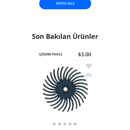
SEPETE EKLE
Son Bakılan Ürünler
$3.00
ÇÖZÜM TOOLS
İstek listesine ekle B
Hızlı Görünüm Bristl