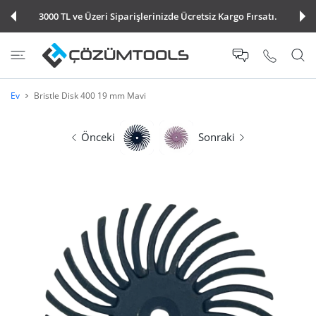
E ATLA
3000 TL ve Üzeri Siparişlerinizde Ücretsiz Kargo Fırsatı.
Ev
Bristle Disk 400 19 mm Mavi
Önceki
Sonraki