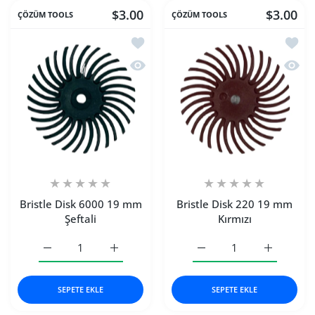
$3.00
$3.00
ÇÖZÜM TOOLS
ÇÖZÜM TOOLS
İstek listesine ekle Bristle Disk 6000 
İstek 
Hızlı Görünüm Bristle Disk 6000 19 m
Hızlı 
Bristle Disk 6000 19 mm
Bristle Disk 220 19 mm
Şeftali
Kırmızı
Bristle Disk 6000 19 mm Şeftali Default Title için adedi a
Bristle Disk 6000 19 mm Şeftali Default Titl
Bristle Disk 220 19 mm Kı
Bristle Dis
SEPETE EKLE
SEPETE EKLE