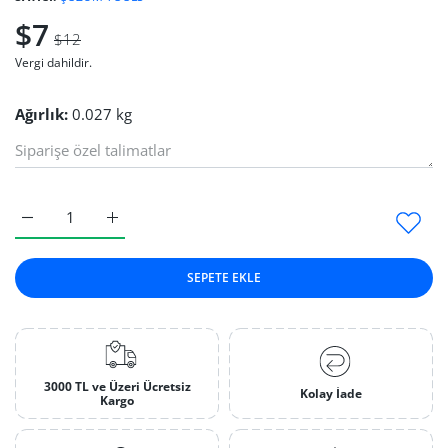
$7
$12
Vergi dahildir.
Ağırlık:
0.027 kg
Dürteç Küçük Kanallı Default Title için adedi artırın
Dürteç Küçük Kanallı Default Title için adedi artırı
SEPETE EKLE
3000 TL ve Üzeri Ücretsiz
Kolay İade
Kargo