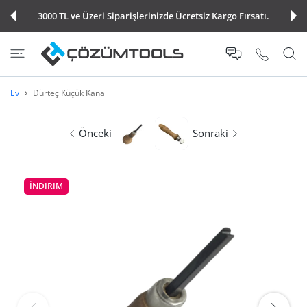
E ATLA
3000 TL ve Üzeri Siparişlerinizde Ücretsiz Kargo Fırsatı.
Ev
Dürteç Küçük Kanallı
Önceki
Sonraki
İNDIRIM