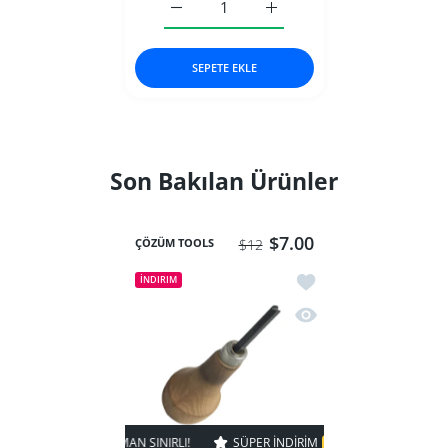
Dürteç Küçük Kanallı Default Title için ad
Dürteç Küçük Kanallı Default
SEPETE EKLE
Son Bakılan Ürünler
$7.00
ÇÖZÜM TOOLS
$12
İstek listesine ekle Dü
İNDIRIM
Hızlı Görünüm Dürteç 
41% KAPALI
ZAMAN SINIRLI!
SÜPER INDIRIM
41% KAPALI
ZAMAN SINIR