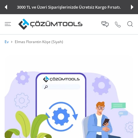
E ATLA
3000 TL ve Üzeri Siparişlerinizde Ücretsiz Kargo Fırsatı.
Ev
Elmas Florantin Köşe (Siyah)