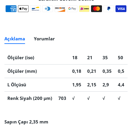
Ödeme yöntemleri
Açıklama
Yorumlar
Ölçüler (iso)
18
21
35
50
Ölçüler (mm)
0,18
0,21
0,35
0,5
L Ölçüsü
1,95
2,15
2,9
4,4
Renk Siyah (200 μm)
703
√
√
√
√
Sapın Çapı 2,35 mm