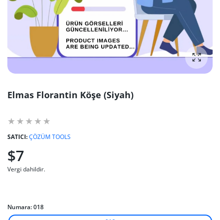
fotoğra
Elmas Florantin Köşe (Siyah)
SATICI:
ÇÖZÜM TOOLS
$7
Vergi dahildir.
Numara:
018