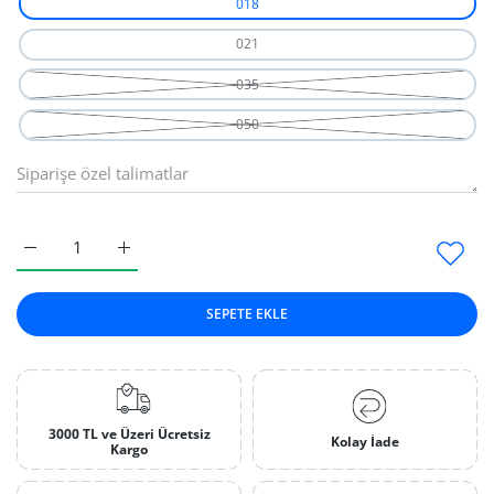
018
021
035
050
Elmas Florantin Köşe (Siyah) 018 için adedi artırın
Elmas Florantin Köşe (Siyah) 018 için adedi artırın
SEPETE EKLE
3000 TL ve Üzeri Ücretsiz
Kolay İade
Kargo