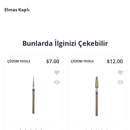
Elmas Kaplı
Bunlarda İlginizi Çekebilir
$7.00
$12.00
ÇÖZÜM TOOLS
ÇÖZÜM TOOLS
İstek listesine ekle Elmas Florantin Siv
İstek 
Hızlı Görünüm Elmas Florantin Sivri K
Hızlı 