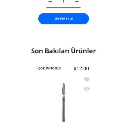
Elmas Florantin Mega (Mavi) 050 için ade
Elmas Florantin Mega (Mavi
SEPETE EKLE
Son Bakılan Ürünler
$12.00
ÇÖZÜM TOOLS
İstek listesine ekle El
Hızlı Görünüm Elmas F