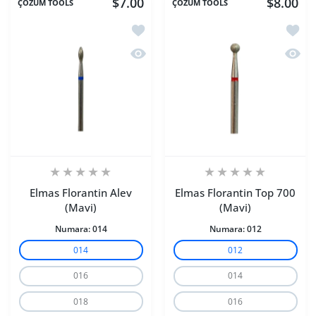
$7.00
$8.00
ÇÖZÜM TOOLS
ÇÖZÜM TOOLS
İstek listesine ekle Elmas Florantin Ale
İstek 
Hızlı Görünüm Elmas Florantin Alev (M
Hızlı 
Elmas Florantin Alev
Elmas Florantin Top 700
(Mavi)
(Mavi)
Numara:
014
Numara:
012
014
012
016
014
018
016