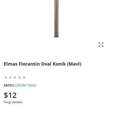
fotoğra
Elmas Florantin Oval Konik (Mavi)
SATICI:
ÇÖZÜM TOOLS
$12
Vergi dahildir.