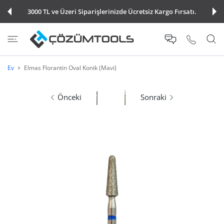
E ATLA
3000 TL ve Üzeri Siparişlerinizde Ücretsiz Kargo Fırsatı.
Ev
Elmas Florantin Oval Konik (Mavi)
Önceki
Sonraki