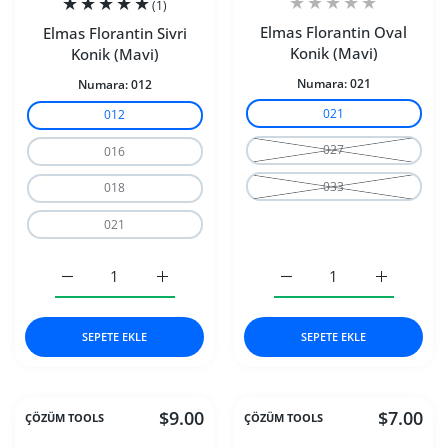
(1)
Elmas Florantin Oval
Elmas Florantin Sivri
Konik (Mavi)
Konik (Mavi)
Numara:
021
Numara:
012
021
012
027
016
033
018
021
Elmas Florantin Sivri Konik (Mavi) 012 için adedi artırın
Elmas Florantin Sivri Konik (Mavi) 012 için 
Elmas Florantin Oval Kon
Elmas Flor
SEPETE EKLE
SEPETE EKLE
$9.00
$7.00
ÇÖZÜM TOOLS
ÇÖZÜM TOOLS