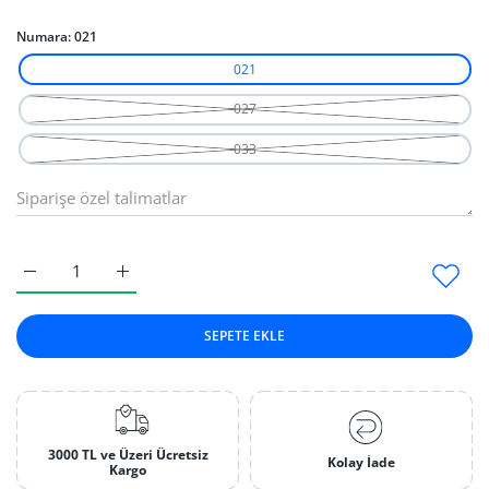
Numara:
021
021
027
033
Elmas Florantin Oval Konik (Mavi) 021 için adedi artırın
Elmas Florantin Oval Konik (Mavi) 021 için adedi a
SEPETE EKLE
3000 TL ve Üzeri Ücretsiz
Kolay İade
Kargo