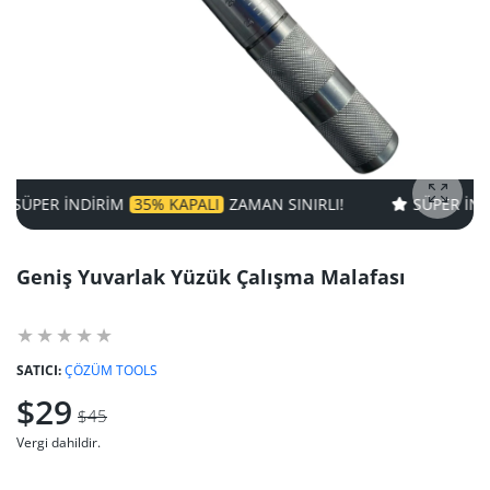
R INDIRIM
35% KAPALI
ZAMAN SINIRLI!
SÜPER INDIRIM
fotoğra
Geniş Yuvarlak Yüzük Çalışma Malafası
SATICI:
ÇÖZÜM TOOLS
$29
$45
Vergi dahildir.