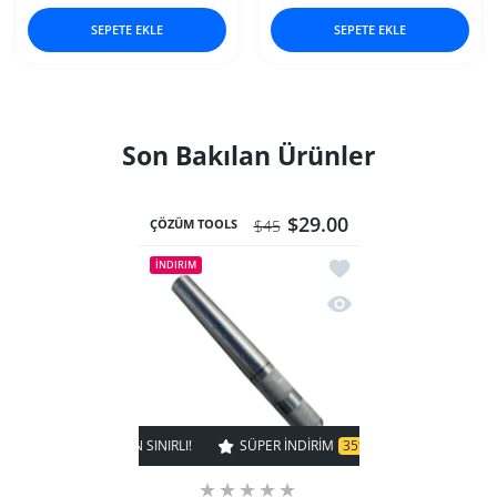
SEPETE EKLE
SEPETE EKLE
Son Bakılan Ürünler
$29.00
ÇÖZÜM TOOLS
$45
İstek listesine ekle G
İNDIRIM
Hızlı Görünüm Geniş Y
% KAPALI
ZAMAN SINIRLI!
SÜPER INDIRIM
35% KAPALI
ZAMAN SINIRLI!