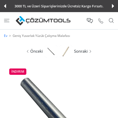
E ATLA
3000 TL ve Üzeri Siparişlerinizde Ücretsiz Kargo Fırsatı.
Ev
Geniş Yuvarlak Yüzük Çalışma Malafası
Önceki
Sonraki
İNDIRIM