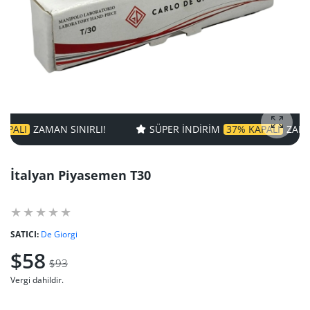
I
ZAMAN SINIRLI!
SÜPER INDIRIM
37% KAPALI
ZAMAN SI
fotoğra
İtalyan Piyasemen T30
SATICI:
De Giorgi
$58
$93
Vergi dahildir.