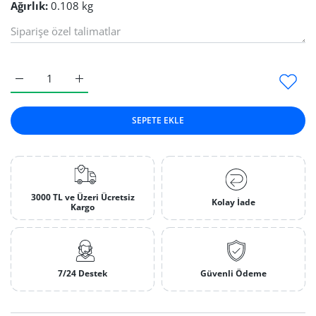
Ağırlık:
0.108 kg
İtalyan Piyasemen T30 Default Title için adedi artırın
İtalyan Piyasemen T30 Default Title için adedi artı
SEPETE EKLE
3000 TL ve Üzeri Ücretsiz
Kolay İade
Kargo
7/24 Destek
Güvenli Ödeme