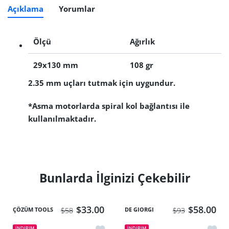
Açıklama
Yorumlar
Ölçü
Ağırlık
29x130 mm
108 gr
2.35 mm uçları tutmak için uygundur.
*Asma motorlarda spiral kol bağlantısı ile
kullanılmaktadır.
Bunlarda İlginizi Çekebilir
$33.00
$58.00
ÇÖZÜM TOOLS
DE GIORGI
$58
$93
İstek listesine ekle Yerli T30 Piyaseme
İstek 
İNDIRIM
İNDIRIM