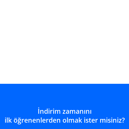
Kuyumculuğa
Masa Mengenesi 50 mm Default Title için
Masa Mengenesi 50 mm Defau
ls
Başlangıç ( Bölüm 3 )
B
SEPETE EKLE
İndirim zamanını
ilk öğrenenlerden olmak ister misiniz?