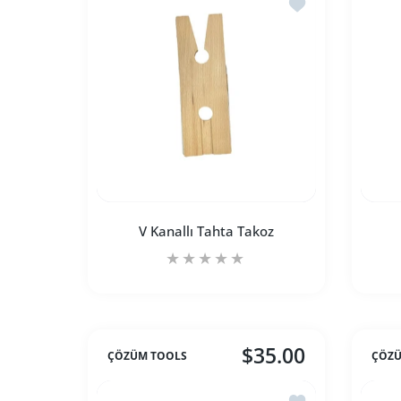
İstek listesine ekl
V Kanallı Tahta Takoz
$35.00
ÇÖZÜM TOOLS
ÇÖZÜ
V Kanallı Tahta Takoz Default Title için a
V Kanallı Tahta Takoz Defau
İstek listesine ekl