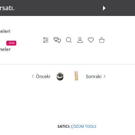
rsatı.
eleri
Ayarlar
KULLANICI HESABI
istek listesi
Alışveriş Sepeti
-%50
neler
Önceki
Sonraki
SATICI:
ÇÖZÜM TOOLS