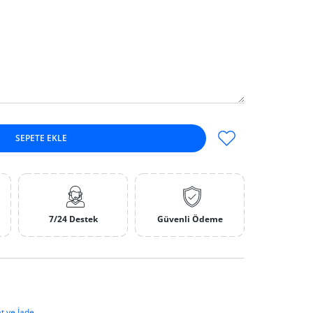
SEPETE EKLE
di artırın
itle için adedi artırın
7/24 Destek
Güvenli Ödeme
t ve İade