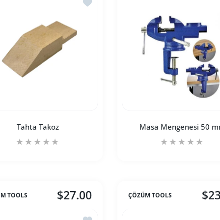
e V Kanallı Tahta Takoz
İstek listesine ekle Tahta Takoz
Tahta Takoz
Masa Mengenesi 50 
$27.00
$23
M TOOLS
ÇÖZÜM TOOLS
dedi artırın
lt Title için adedi artırın
Tahta Takoz Default Title için adedi artırın
Tahta Takoz Default Title için adedi artırın
Masa Mengenesi 50 
Masa 
e Mengene Aparatı 3
İstek listesine ekle Mengene Aparatı 2