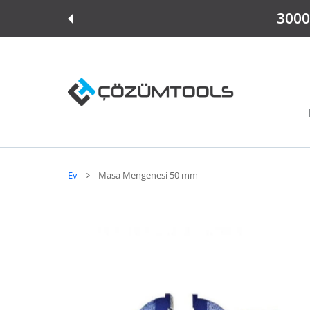
E ATLA
3000 
Ev
Masa Mengenesi 50 mm