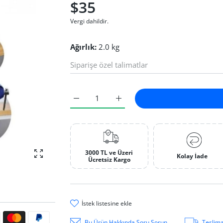
$35
Vergi dahildir.
Ağırlık:
2.0 kg
Masa Mengenesi 50 mm Default Title için ade
Masa Mengenesi 50 mm Default T
3000 TL ve Üzeri
Kolay İade
fotoğrafı büyüt
Ücretsiz Kargo
i̇stek li̇stesi̇ne ekle
ri
Bu Ürün Hakkında Soru Sorun
Teslima