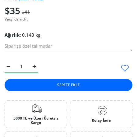
$35
$41
Vergi dahildir.
Ağırlık:
0.143 kg
Mekanik Kumpas 150 mm Default Title için adedi artırın
Mekanik Kumpas 150 mm Default Title için adedi a
SEPETE EKLE
3000 TL ve Üzeri Ücretsiz
Kolay İade
Kargo