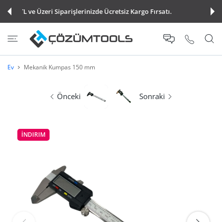
Saat 15:00'a Kadar Verdiğiniz Tüm Siparişler Aynı Gün
E ATLA
Kargoya Teslim Edilir.
Ev
Mekanik Kumpas 150 mm
Önceki
Sonraki
İNDIRIM