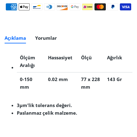
Ödeme yöntemleri
Açıklama
Yorumlar
Ölçüm
Hassasiyet
Ölçü
Ağırlık
Aralığı
0-150
0.02 mm
77 x 228
143 Gr
mm
mm
3µm'lik tolerans değeri.
Paslanmaz çelik malzeme.