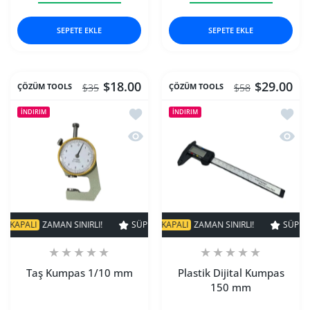
SEPETE EKLE
SEPETE EKLE
$18.00
$29.00
ÇÖZÜM TOOLS
ÇÖZÜM TOOLS
$35
$58
İstek listesine ekle Taş Kumpas 1/10
İstek 
İNDIRIM
İNDIRIM
Hızlı Görünüm Taş Kumpas 1/10 mm
Hızlı 
APALI
ZAMAN SINIRLI!
SÜPER INDIRIM
SÜPER INDIRIM
50% KAPALI
ZAMAN SINIRLI!
48% KAPALI
ZAMAN SINIRLI!
SÜPER IND
Taş Kumpas 1/10 mm
Plastik Dijital Kumpas
150 mm