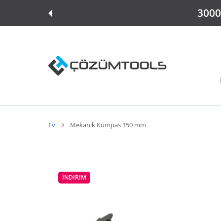
E ATLA
3000 
Ev
Mekanik Kumpas 150 mm
İNDIRIM