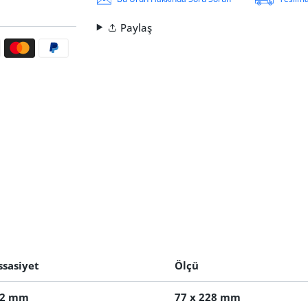
Paylaş
ri
ssasiyet
Ölçü
02 mm
77 x 228 mm