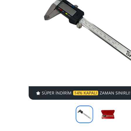
SÜPER INDIRIM
14% KAPALI
ZAMAN SINIRLI!
S