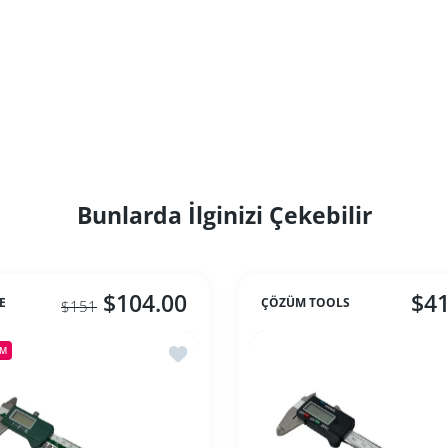
Bunlarda İlginizi Çekebilir
$104.00
$41
E
ÇÖZÜM TOOLS
$151
le Dijital Kumpas 100 mm
İstek listesine ekle Dijital Kumpas 150 
IM