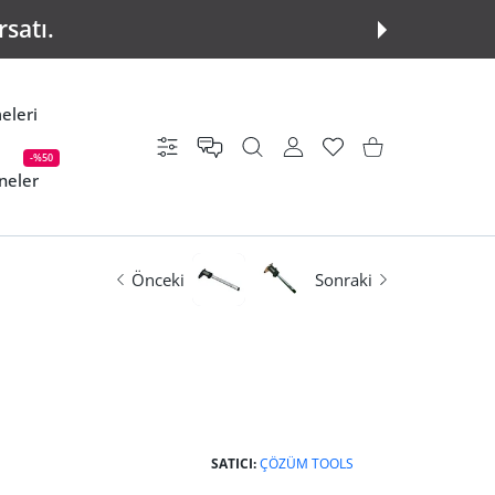
rsatı.
eleri
Ayarlar
KULLANICI HESABI
istek listesi
Alışveriş Sepeti
-%50
neler
Önceki
Sonraki
SATICI:
ÇÖZÜM TOOLS