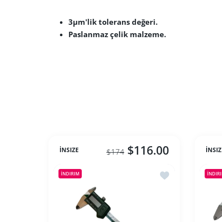
3µm'lik tolerans değeri.
Paslanmaz çelik malzeme.
$116.00
İNSIZE
İNSIZ
$174
İstek listesine ek
İNDIRIM
İNDIR