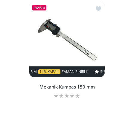
İstek listesine e
İNDIRIM
INDIRIM
14% KAPALI
ZAMAN SINIRLI!
SÜPER INDIRIM
14% KAPALI
ZAM
Mekanik Kumpas 150 mm
Kuyumculuğa
Mekanik Kumpas 150 mm Default Title içi
Mekanik Kumpas 150 mm Def