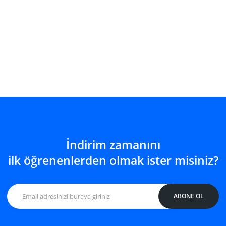
ls
Başlangıç ( Bölüm 3 )
B
SEPETE EKLE
İndirim zamanını
ilk öğrenenlerden olmak ister misiniz?
ABONE OL