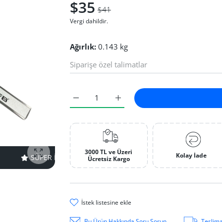
$35
$41
Vergi dahildir.
Ağırlık:
0.143 kg
Mekanik Kumpas 150 mm Default Title için a
Mekanik Kumpas 150 mm Default 
3000 TL ve Üzeri
Kolay İade
ÜPER INDIRIM
14% KAPALI
ZAMAN SINIRLI!
SÜPER INDIRI
fotoğrafı büyüt
Ücretsiz Kargo
i̇stek li̇stesi̇ne ekle
Bu Ürün Hakkında Soru Sorun
Teslima