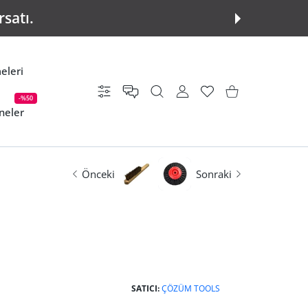
rsatı.
eleri
Ayarlar
KULLANICI HESABI
istek listesi
Alışveriş Sepeti
-%50
neler
Önceki
Sonraki
SATICI:
ÇÖZÜM TOOLS