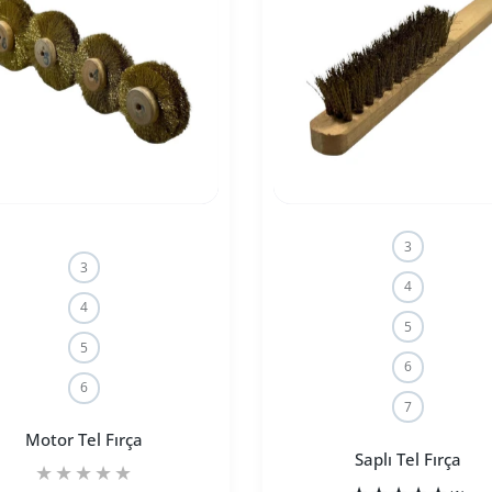
3
3
4
4
5
5
6
6
7
Motor Tel Fırça
Saplı Tel Fırça