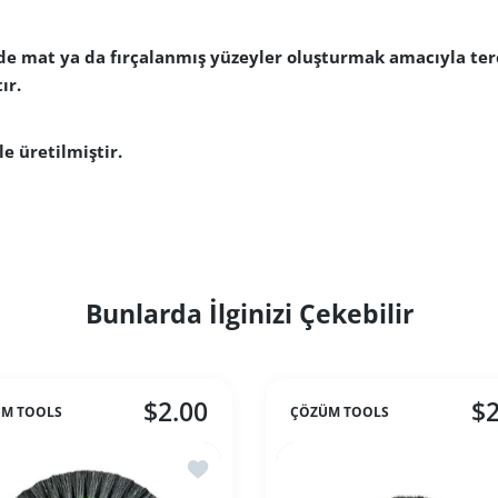
erde mat ya da fırçalanmış yüzeyler oluşturmak amacıyla ter
ır.
le üretilmiştir.
Bunlarda İlginizi Çekebilir
$2.00
$2
M TOOLS
ÇÖZÜM TOOLS
 Kırmızı Kıl Fırça
İstek listesine ekle Yeşil Kıl Fırça