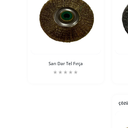
Sarı Dar Tel Fırça
ÇÖZÜ
Sarı Dar Tel Fırça Default Title için adedi
Sarı Dar Tel Fırça Default T
SEPETE EKLE