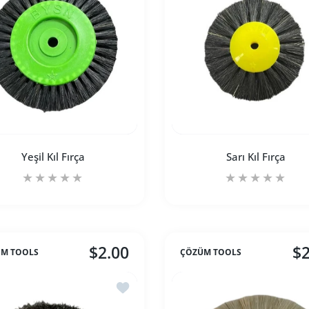
Yeşil Kıl Fırça
Sarı Kıl Fırça
$2.00
$2
M TOOLS
ÇÖZÜM TOOLS
artırın
tle için adedi artırın
Yeşil Kıl Fırça Default Title için adedi artırın
Yeşil Kıl Fırça Default Title için adedi artırın
Sarı Kıl Fırça Defaul
Sarı 
 Sarı Dar Tel Fırça
İstek listesine ekle Beyaz Dar Tel Fırça
SEPETE EKLE
SEPETE EKLE