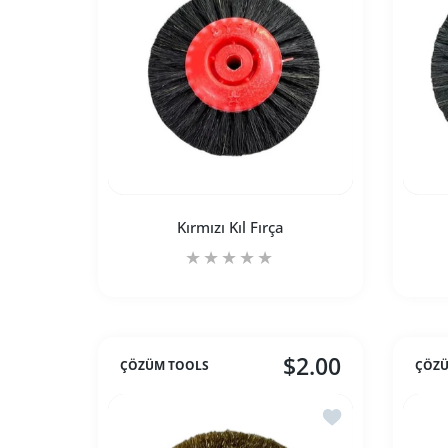
Kırmızı Kıl Fırça
$2.00
ÇÖZÜM TOOLS
ÇÖZÜ
Kırmızı Kıl Fırça Default Title için adedi 
Kırmızı Kıl Fırça Default Ti
İstek listesine ekle
SEPETE EKLE