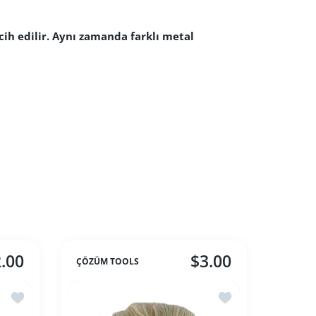
cih edilir. Aynı zamanda farklı metal
.00
$3.00
ÇÖZÜM TOOLS
İstek listesine ekle Sarı Kıl Fırça
İstek listesine ekle