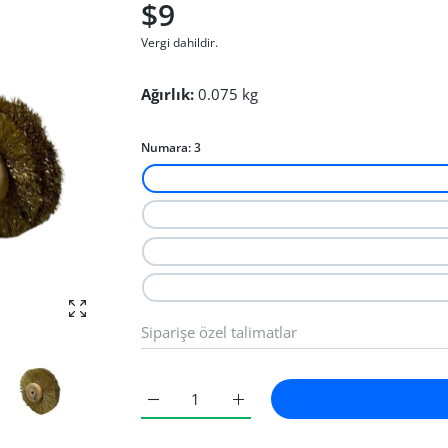
$9
Vergi dahildir.
Ağırlık:
0.075 kg
Numara:
3
fotoğrafı büyüt
Motor Tel Fırça 3 için adedi artırın
Motor Tel Fırça 3 için adedi artı