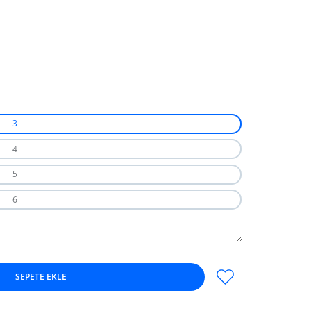
3
4
5
6
SEPETE EKLE
rın