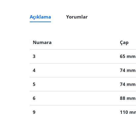
Açıklama
Yorumlar
Numara
Çap
3
65 mm
4
74 mm
5
74 mm
6
88 mm
9
110 m