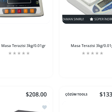
SÜPER INDIRIM
22% KAPALI
ZA
 Masa Terazisi 3kg/0.01gr
Masa Terazisi 3kg/0.01
$208.00
$133
ÇÖZÜM TOOLS
le için adedi artırın
1gr Default Title için adedi artırın
NVZ Masa Terazisi 3kg/0.01gr Default Title için adedi artırın
NVZ Masa Terazisi 3kg/0.01gr Default Title için a
Masa Terazisi 3kg/0
Masa 
le Masa Terazisi 2000gr/0.01 Hassasiyet -EB
İstek listesine ekle NVZ Masa Terazisi 3k
SEPETE EKLE
SEPETE EKLE