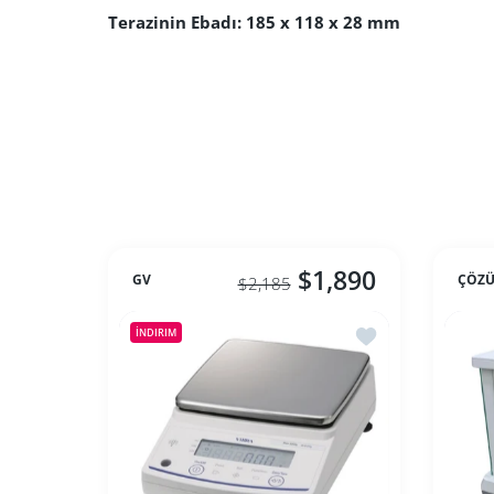
Terazinin Ebadı: 185 x 118 x 28 mm
$1,890
GV
ÇÖZÜ
$2,185
İstek listesine ek
İNDIRIM