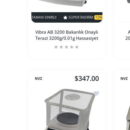
SÜPER INDIRIM
13% KAPALI
ZAMAN SINIRLI!
SÜP
Vibra AB 3200 Bakanlık Onaylı
A
Terazi 3200g/0.01g Hassasiyet
20
$347.00
NVZ
NVZ
Vibra AB 3200 Bakanlık Onaylı Terazi 32
Vibra AB 3200 Bakanlık On
İstek listesine ekl
SEPETE EKLE