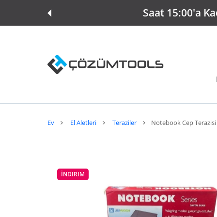
E ATLA
Saat 15:00'a Ka
Ev
El Aletleri
Teraziler
Notebook Cep Terazisi 
İNDIRIM