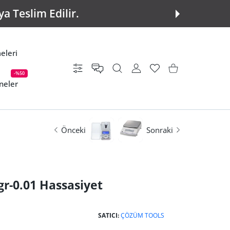
a Teslim Edilir.
eleri
Ayarlar
KULLANICI HESABI
istek listesi
Alışveriş Sepeti
-%50
neler
Önceki
Sonraki
r-0.01 Hassasiyet
SATICI:
ÇÖZÜM TOOLS