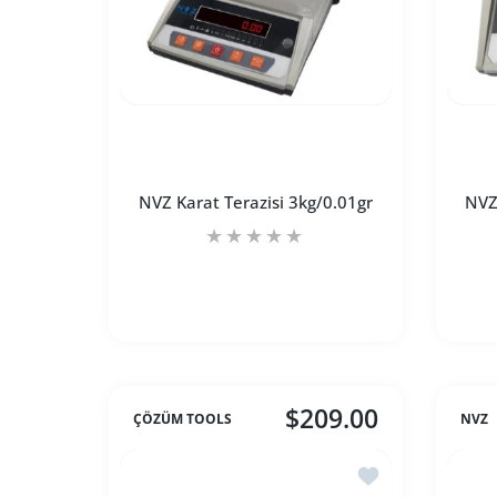
NVZ Karat Terazisi 3kg/0.01gr
NVZ
$209.00
ÇÖZÜM TOOLS
NVZ
NVZ Karat Terazisi 3kg/0.01gr Default Tit
NVZ Karat Terazisi 3kg/0.0
İstek listesine ek
SEPETE EKLE