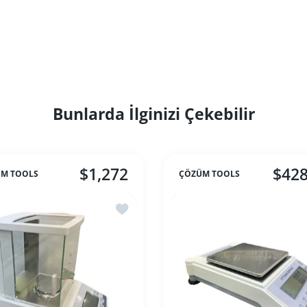
Bunlarda İlginizi Çekebilir
$1,272
$428
M TOOLS
ÇÖZÜM TOOLS
le Vibra AB 3200 Bakanlık Onaylı Terazi 3200g/0.01g Hassasiyet
İstek listesine ekle Ayar Evi - Karat Tera