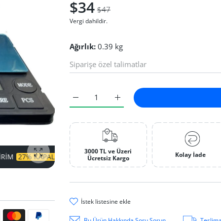
$34
$47
Vergi dahildir.
Ağırlık:
0.39 kg
Notebook Cep Terazisi 500gr-0.01 Hassasiyet 
Notebook Cep Terazisi 500gr-0.0
3000 TL ve Üzeri
Kolay İade
I
ZAMAN SINIRLI!
SÜPER INDIRIM
27% KAPALI
ZAMAN SIN
fotoğrafı büyüt
Ücretsiz Kargo
i̇stek li̇stesi̇ne ekle
ri
Bu Ürün Hakkında Soru Sorun
Teslima