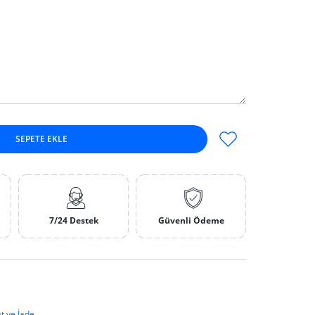
SEPETE EKLE
Default Title için adedi artırın
1 Hassasiyet Default Title için adedi artırın
7/24 Destek
Güvenli Ödeme
IRLI!
SÜPER INDIRIM
27% KAPALI
ZAMAN SINIRLI!
t ve İade