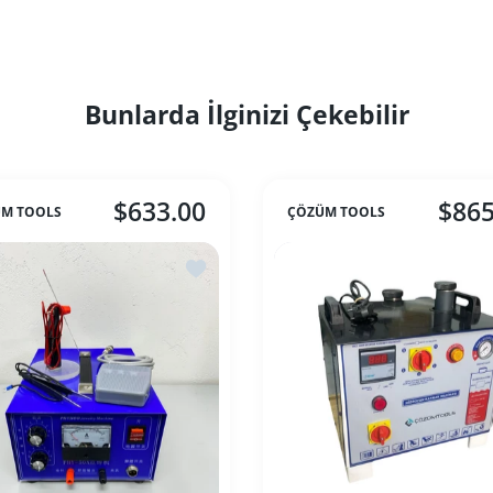
Bunlarda İlginizi Çekebilir
$633.00
$865
M TOOLS
ÇÖZÜM TOOLS
le Punta Kaynak Makinesi Otomatik
İstek listesine ekle Punta Kaynak Makines