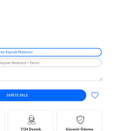
nta Kaynak Makinesi
Kaynak Makinesi + Ekran
SEPETE EKLE
unta Kaynak Makinesi için adedi artırın
 Otomatik Punta Kaynak Makinesi için adedi artırın
7/24 Destek
Güvenli Ödeme