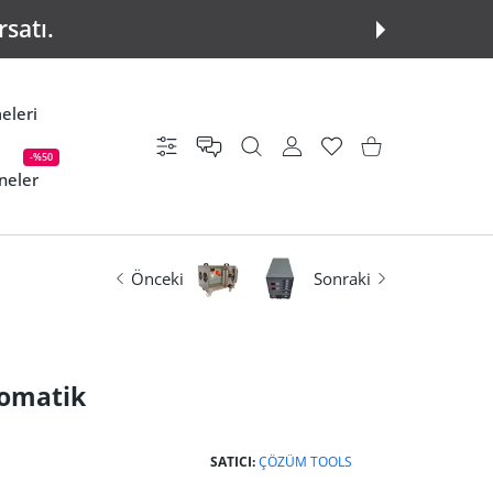
rsatı.
eleri
Ayarlar
KULLANICI HESABI
istek listesi
Alışveriş Sepeti
-%50
neler
Önceki
Sonraki
tomatik
SATICI:
ÇÖZÜM TOOLS