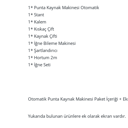
1* Punta Kaynak Makinesi Otomatik
1* Stant
1* Kalem
1* Kıskaç Çift
1* Kaynak Çifti
1* İğne Bileme Makinesi
1* Şartlandırıcı
1* Hortum 2m
1* İğne Seti
Otomatik Punta Kaynak Makinesi
Paket İçeriği + Ek
Yukarıda bulunan ürünlere ek olarak ekran vardır.