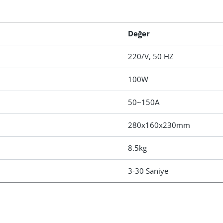
Değer
220/V, 50 HZ
100W
50~150A
280x160x230mm
8.5kg
3-30 Saniye