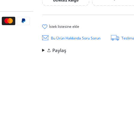
Ücretsiz Kargo
ri
i̇stek li̇stesi̇ne ekle
Bu Ürün Hakkında Soru Sorun
Teslima
Paylaş