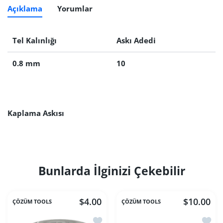
Açıklama
Yorumlar
Tel Kalınlığı
Askı Adedi
0.8 mm
10
Kaplama Askısı
Bunlarda İlginizi Çekebilir
$4.00
$10.00
ÇÖZÜM TOOLS
ÇÖZÜM TOOLS
İstek listesine ekle Beher
İstek 