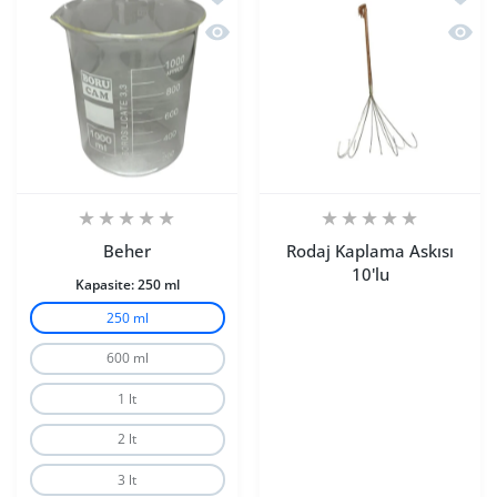
Hızlı Görünüm Beher
Hızlı 
Beher
Rodaj Kaplama Askısı
10'lu
Kapasite:
250 ml
250 ml
600 ml
1 lt
2 lt
3 lt