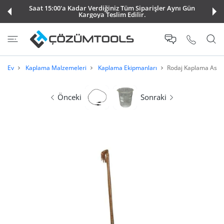
Saat 15:00'a Kadar Verdiğiniz Tüm Siparişler Aynı Gün
E ATLA
Kargoya Teslim Edilir.
Ev
Kaplama Malzemeleri
Kaplama Ekipmanları
Rodaj Kaplama Askısı
Önceki
Sonraki