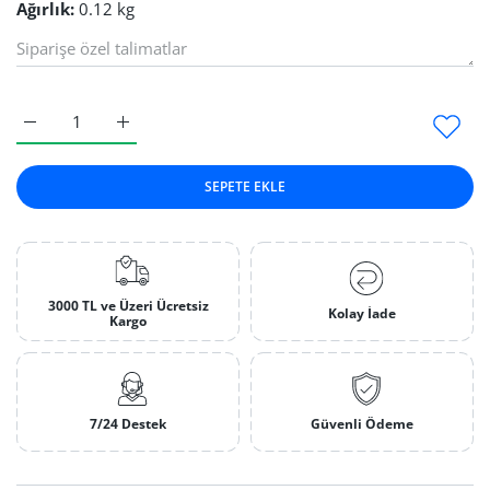
Ağırlık:
0.12 kg
Rodaj Kaplama Askısı 10&#39;lu Default Title için adedi artırın
Rodaj Kaplama Askısı 10&#39;lu Default Title için 
SEPETE EKLE
3000 TL ve Üzeri Ücretsiz
Kolay İade
Kargo
7/24 Destek
Güvenli Ödeme