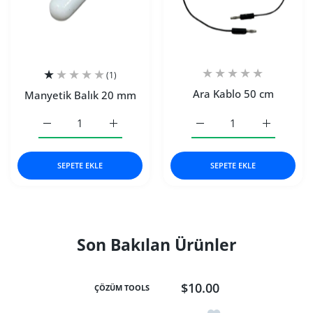
(1)
Ara Kablo 50 cm
Manyetik Balık 20 mm
Manyetik Balık 20 mm Default Title için adedi artırın
Manyetik Balık 20 mm Default Title için ade
Ara Kablo 50 cm Default T
Ara Kablo 5
SEPETE EKLE
SEPETE EKLE
Son Bakılan Ürünler
$10.00
ÇÖZÜM TOOLS