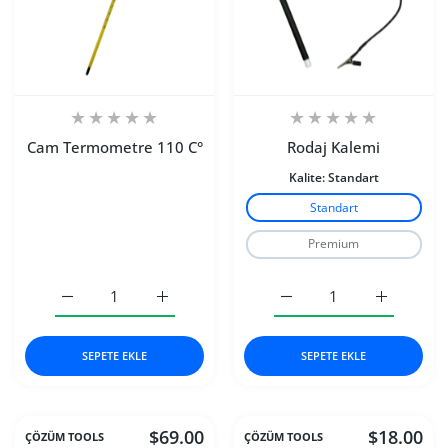
Cam Termometre 110 C°
Rodaj Kalemi
Kalite:
Standart
Standart
Premium
Cam Termometre 110 C° Default Title için adedi artırın
Cam Termometre 110 C° Default Title için a
Rodaj Kalemi Standart içi
Rodaj Kale
SEPETE EKLE
SEPETE EKLE
$69.00
$18.00
ÇÖZÜM TOOLS
ÇÖZÜM TOOLS