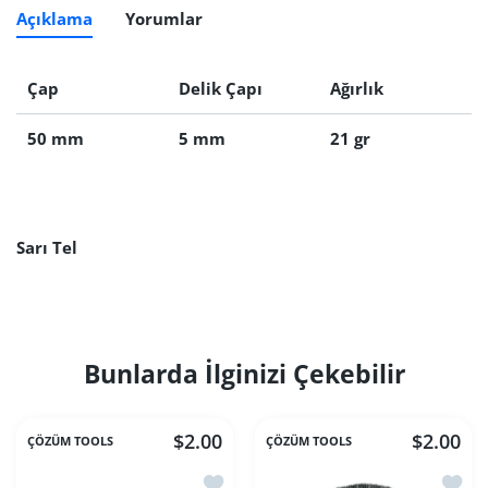
Açıklama
Yorumlar
Çap
Delik Çapı
Ağırlık
50 mm
5 mm
21 gr
Sarı Tel
Bunlarda İlginizi Çekebilir
$2.00
$2.00
ÇÖZÜM TOOLS
ÇÖZÜM TOOLS
İstek listesine ekle Kırmızı Kıl Fırça
İstek l