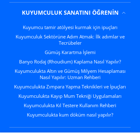
KUYUMCULUK SANATINI ÖĞRENIN
Kuyumcu tamir atölyesi kurmak için ipuçları
Kuyumculuk Sektörüne Adım Atmak: İlk adımlar ve
Tecrübeler
Gümüş Karartma İşlemi
Banyo Rodaj (Rhoudium) Kaplama Nasıl Yapılır?
Kuyumculukta Altın ve Gümüş Milyem Hesaplaması
Nasıl Yapılır: Uzman Rehberi
Kuyumculukta Zımpara Yapma Teknikleri ve İpuçları
Kuyumculukta Kayıp Mum Tekniği Uygulamaları
Kuyumculukta Kıl Testere Kullanım Rehberi
Kuyumculukta kum döküm nasıl yapılır?
KULLANICI HESABI
istek listesi
Alışveri