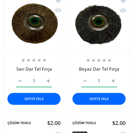
Hızlı Görünüm Sarı Dar Tel Fırça
Hızlı 
Sarı Dar Tel Fırça
Beyaz Dar Tel Fırça
Sarı Dar Tel Fırça Default Title için adedi artırın
Sarı Dar Tel Fırça Default Title için adedi ar
Beyaz Dar Tel Fırça Defaul
Beyaz Dar T
SEPETE EKLE
SEPETE EKLE
$2.00
$2.00
ÇÖZÜM TOOLS
ÇÖZÜM TOOLS