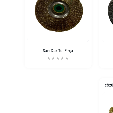
Sarı Dar Tel Fırça
ÇÖZÜ
Sarı Dar Tel Fırça Default Title için adedi
Sarı Dar Tel Fırça Default T
SEPETE EKLE