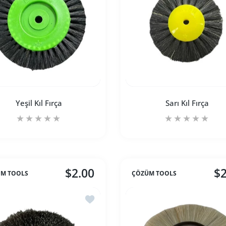
Yeşil Kıl Fırça
Sarı Kıl Fırça
$2.00
$2
M TOOLS
ÇÖZÜM TOOLS
artırın
tle için adedi artırın
Yeşil Kıl Fırça Default Title için adedi artırın
Yeşil Kıl Fırça Default Title için adedi artırın
Sarı Kıl Fırça Defaul
Sarı 
 Sarı Dar Tel Fırça
İstek listesine ekle Beyaz Dar Tel Fırça
SEPETE EKLE
SEPETE EKLE