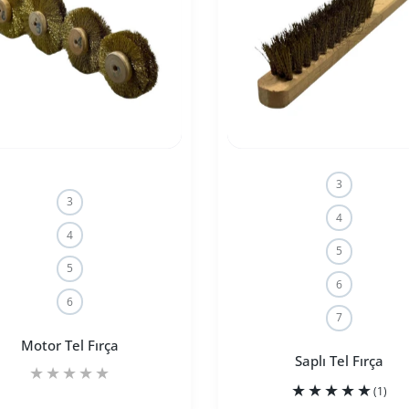
3
3
4
4
5
5
6
6
7
Motor Tel Fırça
Saplı Tel Fırça
(1)