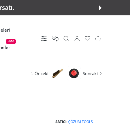
rsatı.
eleri
Ayarlar
KULLANICI HESABI
istek listesi
Alışveriş Sepeti
-%50
neler
Önceki
Sonraki
SATICI:
ÇÖZÜM TOOLS