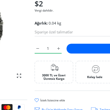
$2
Vergi dahildir.
Ağırlık:
0.04 kg
Sarı Kıl Fırça Default Title için adedi artırın
Sarı Kıl Fırça Default Title için a
3000 TL ve Üzeri
Kolay İade
fotoğrafı büyüt
Ücretsiz Kargo
i̇stek li̇stesi̇ne ekle
ri
Bu Ürün Hakkında Soru Sorun
Teslima