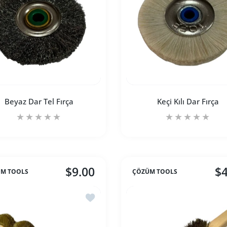
Beyaz Dar Tel Fırça
Keçi Kılı Dar Fırça
$9.00
$4
M TOOLS
ÇÖZÜM TOOLS
 artırın
itle için adedi artırın
Beyaz Dar Tel Fırça Default Title için adedi artırın
Beyaz Dar Tel Fırça Default Title için adedi artırı
Keçi Kılı Dar Fırça D
Keçi 
İstek listesine ekle Motor Tel Fırça
SEPETE EKLE
SEPETE EKLE