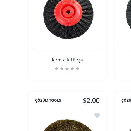
Kırmızı Kıl Fırça
$2.00
ÇÖZÜM TOOLS
ÇÖZÜ
Kırmızı Kıl Fırça Default Title için adedi 
Kırmızı Kıl Fırça Default Ti
İstek listesine ekle
SEPETE EKLE