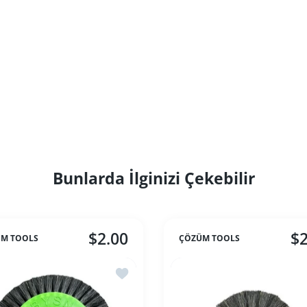
Bunlarda İlginizi Çekebilir
$2.00
$2
M TOOLS
ÇÖZÜM TOOLS
 Kırmızı Kıl Fırça
İstek listesine ekle Yeşil Kıl Fırça