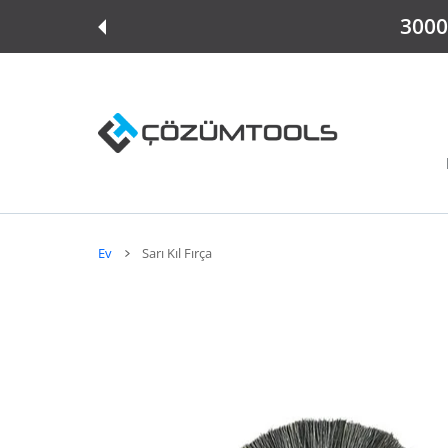
E ATLA
3000 
Ev
Sarı Kıl Fırça