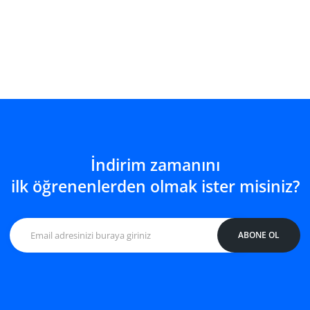
İndirim zamanını
ilk öğrenenlerden olmak ister misiniz?
ABONE OL