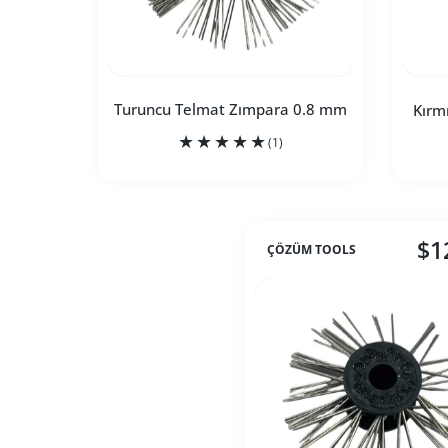
Turuncu Telmat Zımpara 0.8 mm
Kırm
(1)
$1
ÇÖZÜM TOOLS
Turuncu Telmat Zımpara 0.8 mm Default T
Turuncu Telmat Zımpara 0.
SEPETE EKLE