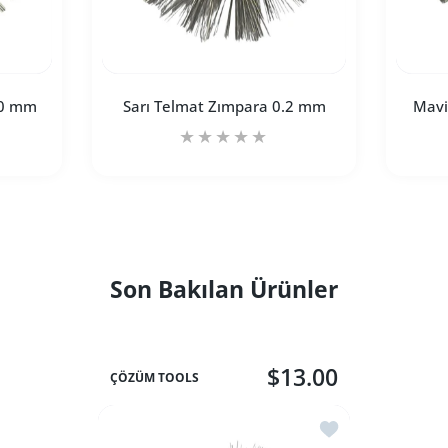
.0 mm
Sarı Telmat Zımpara 0.2 mm
Mavi
ra 1.0 mm Default Title için adedi artırın
h Telmat Zımpara 1.0 mm Default Title için adedi artırın
Sarı Telmat Zımpara 0.2 mm Default Titl
Sarı Telmat Zımpara 0.2 
Son Bakılan Ürünler
SEPETE EKLE
$13.00
ÇÖZÜM TOOLS
İstek listesine ek