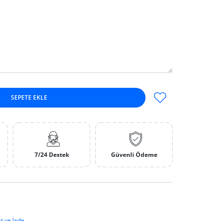
SEPETE EKLE
in adedi artırın
fault Title için adedi artırın
7/24 Destek
Güvenli Ödeme
t ve İade