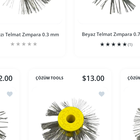
Beyaz Telmat Zımpara 0
ızı Telmat Zımpara 0.3 mm
(1)
2.00
$13.00
ÇÖZÜM TOOLS
ÇÖZÜ
itle için adedi artırın
8 mm Default Title için adedi artırın
Kırmızı Telmat Zımpara 0.3 mm Default Title için adedi artırın
Kırmızı Telmat Zımpara 0.3 mm Default Title için
Beyaz Telmat Zımpa
Beyaz
İstek listesine ekle Siyah Telmat Zımpara 1.0 mm
İstek listesine ekl
SEPETE EKLE
SEPETE EKLE