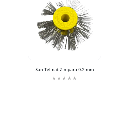
Sarı Telmat Zımpara 0.2 mm
Kuyumculuğa
Sarı Telmat Zımpara 0.2 mm Default Titl
Sarı Telmat Zımpara 0.2 
ls
Başlangıç ( Bölüm 3 )
B
SEPETE EKLE