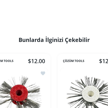
Bunlarda İlginizi Çekebilir
$12.00
$12
M TOOLS
ÇÖZÜM TOOLS
le Turuncu Telmat Zımpara 0.8 mm
İstek listesine ekle Kırmızı Telmat Zımp