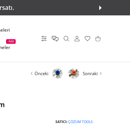
Gün Kargoya Teslim Edilir.
eleri
Ayarlar
KULLANICI HESABI
istek listesi
Alışveriş Sepeti
-%50
neler
Önceki
Sonraki
mm
SATICI:
ÇÖZÜM TOOLS