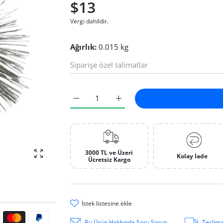
$13
Vergi dahildir.
Ağırlık:
0.015 kg
Sarı Telmat Zımpara 0.2 mm Default Title iç
Sarı Telmat Zımpara 0.2 mm De
3000 TL ve Üzeri
Kolay İade
fotoğrafı büyüt
Ücretsiz Kargo
i̇stek li̇stesi̇ne ekle
ri
Bu Ürün Hakkında Soru Sorun
Teslima