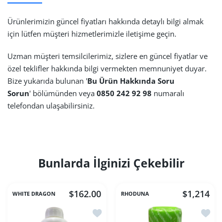
Ürünlerimizin güncel fiyatları hakkında detaylı bilgi almak
için lütfen müşteri hizmetlerimizle iletişime geçin.
Uzman müşteri temsilcilerimiz, sizlere en güncel fiyatlar ve
özel teklifler hakkında bilgi vermekten memnuniyet duyar.
Bize yukarıda bulunan '
Bu Ürün Hakkında Soru
Sorun
' bölümünden veya
0850 242 92 98
numaralı
telefondan ulaşabilirsiniz.
Bunlarda İlginizi Çekebilir
$162.00
$1,214
WHITE DRAGON
RHODUNA
İstek listesine ekle White Dragon Alter
İstek 