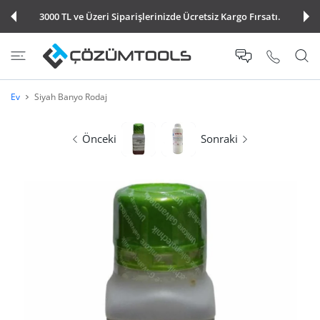
E ATLA
3000 TL ve Üzeri Siparişlerinizde Ücretsiz Kargo Fırsatı.
Ev
Siyah Banyo Rodaj
Önceki
Sonraki