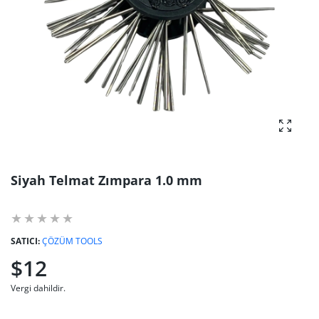
fotoğra
Siyah Telmat Zımpara 1.0 mm
SATICI:
ÇÖZÜM TOOLS
$12
Vergi dahildir.