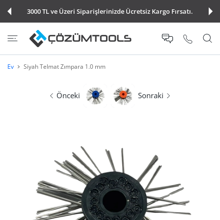
E ATLA
3000 TL ve Üzeri Siparişlerinizde Ücretsiz Kargo Fırsatı.
Ev
Siyah Telmat Zımpara 1.0 mm
Önceki
Sonraki