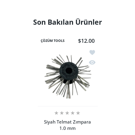
Son Bakılan Ürünler
$12.00
ÇÖZÜM TOOLS
İstek listesine ekle S
Hızlı Görünüm Siyah 
Siyah Telmat Zımpara
1.0 mm