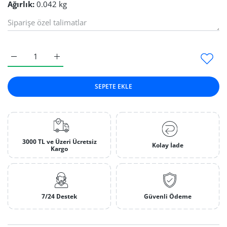
Ağırlık:
0.042 kg
Siyah Telmat Zımpara 1.0 mm Default Title için adedi artırın
Siyah Telmat Zımpara 1.0 mm Default Title için ad
SEPETE EKLE
3000 TL ve Üzeri Ücretsiz
Kolay İade
Kargo
7/24 Destek
Güvenli Ödeme