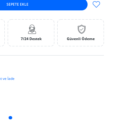
SEPETE EKLE
ırın
çin adedi artırın
7/24 Destek
Güvenli Ödeme
t ve İade