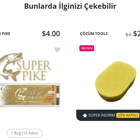
Bunlarda İlginizi Çekebilir
$4.00
$
 PIKE
ÇÖZÜM TOOLS
$3
İstek listesine ekle Testere Kılı
İNDIRIM
SÜPER INDIRIM
33% KAPALI
ZAMAN SINIR
1 Bağ (12 Adet)