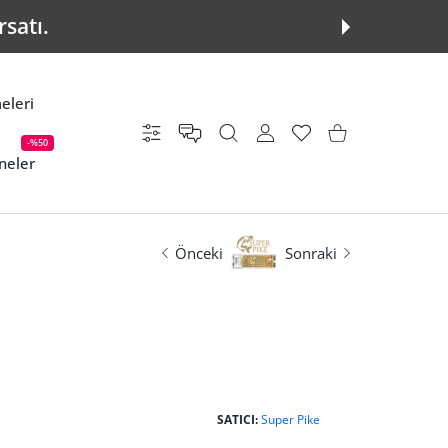
rsatı.
eleri
Ayarlar
KULLANICI HESABI
istek listesi
Alışveriş Sepeti
-%50
neler
Önceki
Sonraki
SATICI:
Super Pike