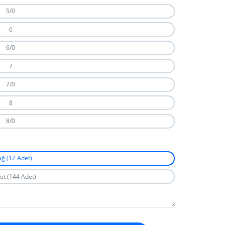
5/0
6
6/0
7
7/0
8
8/0
ağ (12 Adet)
et (144 Adet)