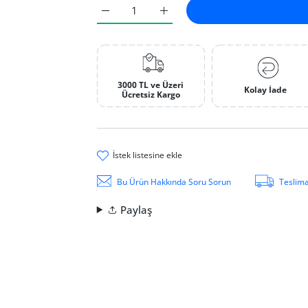
Testere Kılı 0 / 1 Bağ (12 Adet) için adedi art
Testere Kılı 0 / 1 Bağ (12 Adet) i
3000 TL ve Üzeri
Kolay İade
Ücretsiz Kargo
i̇stek li̇stesi̇ne ekle
Bu Ürün Hakkında Soru Sorun
Teslima
Paylaş