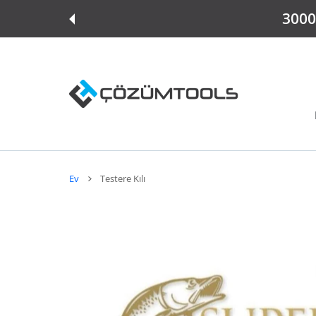
E ATLA
3000 
Ev
Testere Kılı