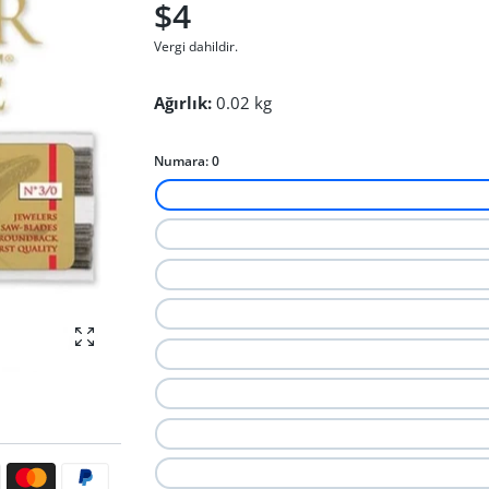
$4
Vergi dahildir.
Ağırlık:
0.02 kg
Numara:
0
fotoğrafı büyüt
ri