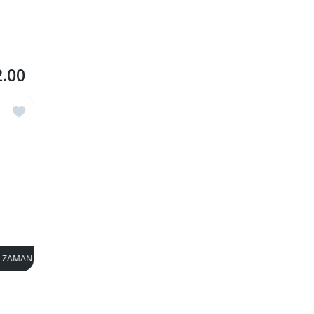
2.00
İstek listesine ekle Bal Mumu 50 gr
LI!
SÜPER INDIRIM
33% KAPALI
ZAMAN SINIRLI!
SÜPER INDIRIM