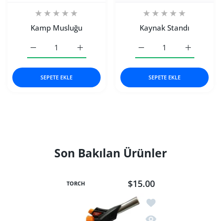
Kamp Musluğu
Kaynak Standı
Kamp Musluğu Default Title için adedi artırın
Kamp Musluğu Default Title için adedi artır
Kaynak Standı Default Tit
Kaynak Stan
SEPETE EKLE
SEPETE EKLE
Son Bakılan Ürünler
$15.00
TORCH
İstek listesine ekle T
Hızlı Görünüm Torch 