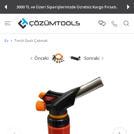
E ATLA
3000 TL ve Üzeri Siparişlerinizde Ücretsiz Kargo Fırsatı.
Ev
Torch Gazlı Çakmak
Önceki
Sonraki