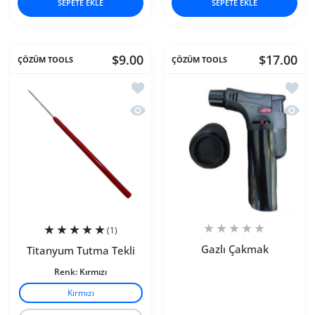
SEPETE EKLE
SEPETE EKLE
$9.00
$17.00
ÇÖZÜM TOOLS
ÇÖZÜM TOOLS
İstek listesine ekle Titanyum Tutma Tek
İstek 
Hızlı Görünüm Titanyum Tutma Tekli
Hızlı
(1)
Gazlı Çakmak
Titanyum Tutma Tekli
Renk:
Kırmızı
Kırmızı