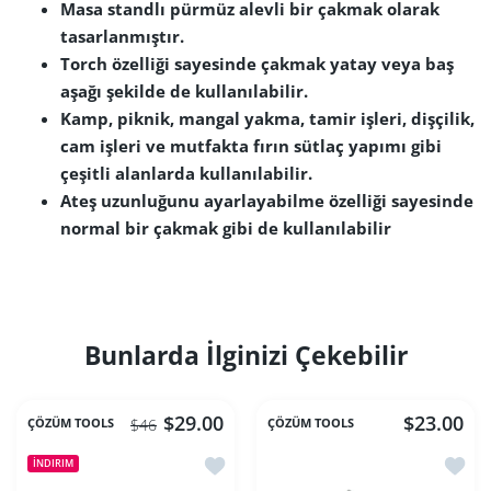
Masa standlı pürmüz alevli bir çakmak olarak
tasarlanmıştır.
Torch özelliği sayesinde çakmak yatay veya baş
aşağı şekilde de kullanılabilir.
Kamp, piknik, mangal yakma, tamir işleri, dişçilik,
cam işleri ve mutfakta fırın sütlaç yapımı gibi
çeşitli alanlarda kullanılabilir.
Ateş uzunluğunu ayarlayabilme özelliği sayesinde
normal bir çakmak gibi de kullanılabilir​
Bunlarda İlginizi Çekebilir
$29.00
$23.00
ÇÖZÜM TOOLS
ÇÖZÜM TOOLS
$46
İstek listesine ekle MT 3040 Şalümo
İstek 
İNDIRIM