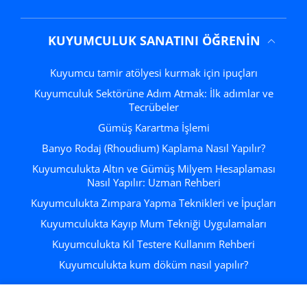
KUYUMCULUK SANATINI ÖĞRENIN
Kuyumcu tamir atölyesi kurmak için ipuçları
Kuyumculuk Sektörüne Adım Atmak: İlk adımlar ve
Tecrübeler
Gümüş Karartma İşlemi
Banyo Rodaj (Rhoudium) Kaplama Nasıl Yapılır?
Kuyumculukta Altın ve Gümüş Milyem Hesaplaması
Nasıl Yapılır: Uzman Rehberi
Kuyumculukta Zımpara Yapma Teknikleri ve İpuçları
Kuyumculukta Kayıp Mum Tekniği Uygulamaları
Kuyumculukta Kıl Testere Kullanım Rehberi
Kuyumculukta kum döküm nasıl yapılır?
KULLANICI HESABI
istek listesi
Alışveri