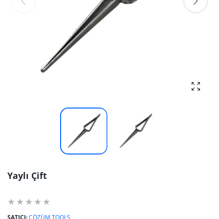
fotoğra
Yaylı Çift
SATICI:
ÇÖZÜM TOOLS