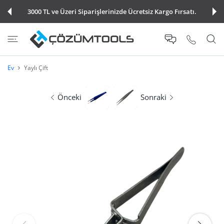
E ATLA
3000 TL ve Üzeri Siparişlerinizde Ücretsiz Kargo Fırsatı.
Ev
Yaylı Çift
Önceki
Sonraki