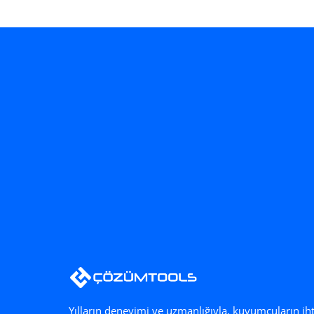
Elektrikli Eritme Ocağı 1 Kg için 
Elektrikli Eritme O
SEPETE EKLE
Yılların deneyimi ve uzmanlığıyla, kuyumcuların ih