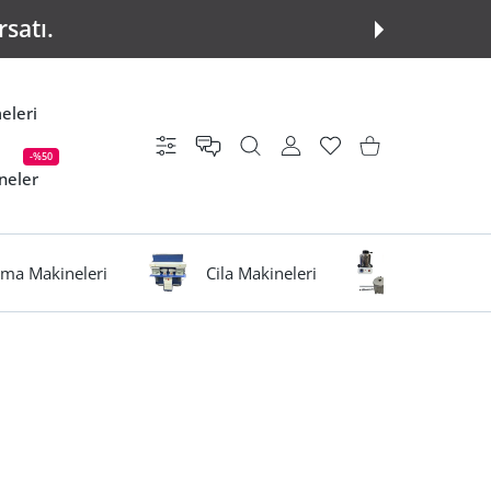
rsatı.
eleri
Ayarlar
KULLANICI HESABI
istek listesi
Alışveriş Sepeti
-%50
neler
ma Makineleri
Cila Makineleri
Eritme Oc