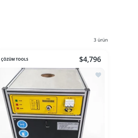
3 ürün
$4,796
ÇÖZÜM TOOLS
ine ekle Gazlı Eritme Ocağı
İstek listesine ekle