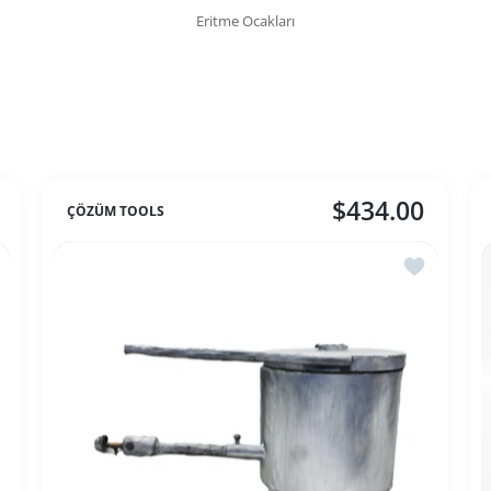
Eritme Ocakları
$434.00
ÇÖZÜM TOOLS
ek listesine ekle Elektrikli Eritme Ocağı
İstek listes