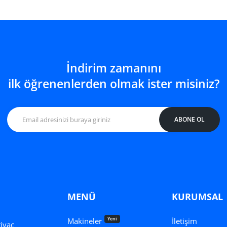
adedi artırın
cağı 1 Kg için adedi artırın
Gazlı Eritme Ocağı 5 Kg için adedi artırın
Gazlı Eritme Ocağı 5 Kg içi
SEPETE EKLE
İndirim zamanını
ilk öğrenenlerden olmak ister misiniz?
ABONE OL
MENÜ
KURUMSAL
Yeni
Makineler
İletişim
tiyaç