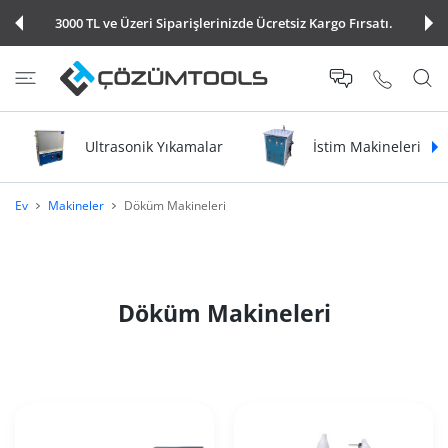
E ATLA
3000 TL ve Üzeri Siparişlerinizde Ücretsiz Kargo Fırsatı.
Ultrasonik Yıkamalar
İstim Makineleri
Ev
Makineler
Döküm Makineleri
Döküm Makineleri