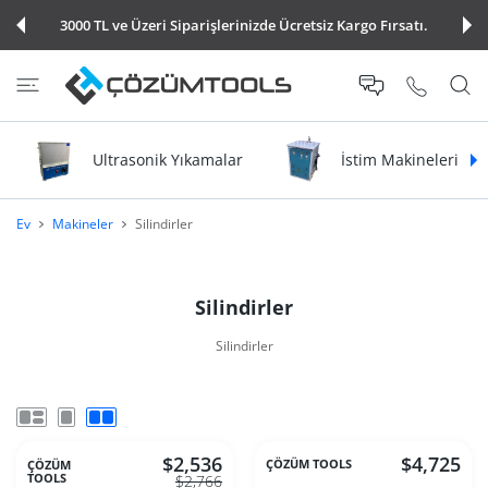
Saat 15:00'a Kadar Verdiğiniz Tüm Sipari
E ATLA
retsiz Kargo Fırsatı.
Kargoya Teslim Edilir.
Ultrasonik Yıkamalar
İstim Makineleri
Ev
Makineler
Silindirler
Silindirler
Silindirler
$2,536
$4,725
ÇÖZÜM TOOLS
ÇÖZÜM
TOOLS
$2,766