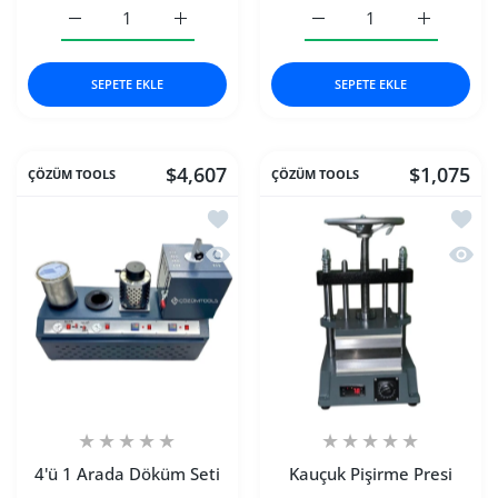
Döküm Fırını Default Title için adedi artırın
Döküm Fırını Default Title için adedi artırı
2&#39;li Döküm Seti Defau
2&#39;li Dö
SEPETE EKLE
SEPETE EKLE
$4,607
$1,075
ÇÖZÜM TOOLS
ÇÖZÜM TOOLS
İstek listesine ekle 4'ü 1 Arada Döküm 
İstek 
Hızlı Görünüm 4'ü 1 Arada Döküm Set
Hızlı 
4'ü 1 Arada Döküm Seti
Kauçuk Pişirme Presi