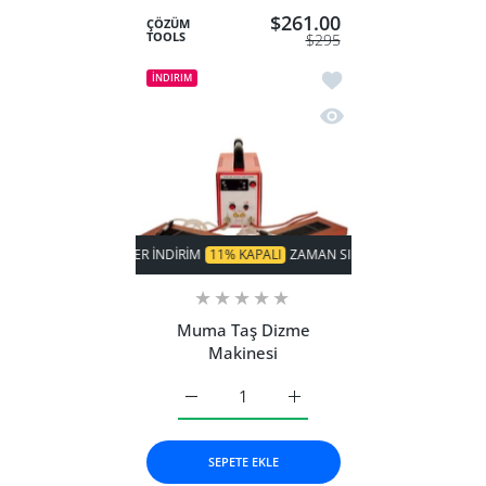
$261.00
ÇÖZÜM
TOOLS
$295
İstek listesine ekle 
İNDIRIM
Hızlı Görünüm Muma 
SÜPER INDIRIM
11% KAPALI
ZAMAN SINIRLI!
SÜPER INDIRIM
Muma Taş Dizme
Makinesi
Muma Taş Dizme Makinesi Default Title iç
Muma Taş Dizme Makinesi De
SEPETE EKLE