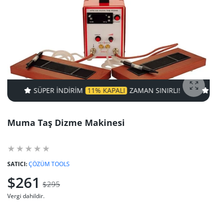
SÜPER INDIRIM
11% KAPALI
ZAMAN SINIRLI!
SÜPER IND
fotoğra
Muma Taş Dizme Makinesi
SATICI:
ÇÖZÜM TOOLS
$261
$295
Vergi dahildir.