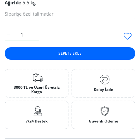
Ağırlık:
5.5 kg
Muma Taş Dizme Makinesi Default Title için adedi artırın
Muma Taş Dizme Makinesi Default Title için adedi 
SEPETE EKLE
3000 TL ve Üzeri Ücretsiz
Kolay İade
Kargo
7/24 Destek
Güvenli Ödeme