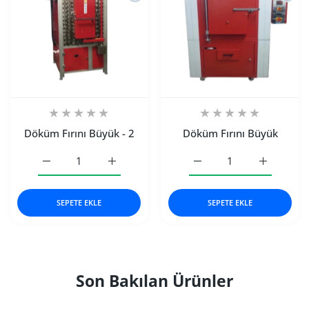
Döküm Fırını Büyük - 2
Döküm Fırını Büyük
Döküm Fırını Büyük - 2 Default Title için adedi artırın
Döküm Fırını Büyük - 2 Default Title için ad
Döküm Fırını Büyük Defaul
Döküm Fırı
SEPETE EKLE
SEPETE EKLE
Son Bakılan Ürünler