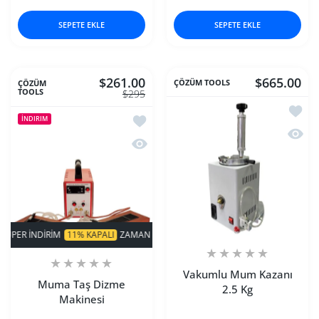
SEPETE EKLE
SEPETE EKLE
$261.00
$665.00
ÇÖZÜM TOOLS
ÇÖZÜM
TOOLS
$295
İstek 
İstek listesine ekle Muma Taş Dizme M
İNDIRIM
Hızlı
Hızlı Görünüm Muma Taş Dizme Maki
INDIRIM
11% KAPALI
ZAMAN SINIRLI!
SÜPER INDIRIM
11% KAPALI
ZAM
Vakumlu Mum Kazanı
Muma Taş Dizme
2.5 Kg
Makinesi