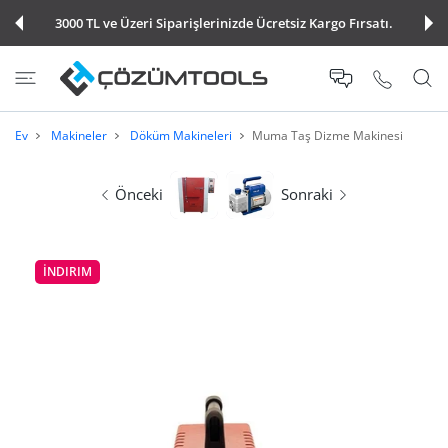
E ATLA
3000 TL ve Üzeri Siparişlerinizde Ücretsiz Kargo Fırsatı.
Ev
Makineler
Döküm Makineleri
Muma Taş Dizme Makinesi
Önceki
Sonraki
İNDIRIM